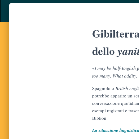
Gibilterra
dello
yani
«
I may be half-English
too many. What oddity,
Spagnolo o
British engl
potrebbe apparire un semp
conversazione quotidiana 
esempi registrati e tras
Biblion:
La situazione linguistic