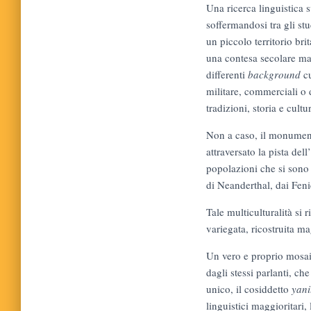
Una ricerca linguistica s
soffermandosi tra gli stu
un piccolo territorio br
una contesa secolare mai
differenti
background
cu
militare, commerciali o d
tradizioni, storia e cult
Non a caso, il monumento
attraversato la pista dell
popolazioni che si sono 
di Neanderthal, dai Feni
Tale multiculturalità si 
variegata, ricostruita m
Un vero e proprio mosaic
dagli stessi parlanti, c
unico, il cosiddetto
yani
linguistici maggioritari,