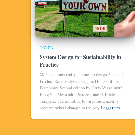
NOVITÀ
System Design for Sustainability in
Practice
Methods, tools and guidelines to design Sustainable
Product-Service Systems applied to Distributed
Economies Second edition by Carlo Vezzoliwith
Hang Su, Alessandra Petrecca, and Gabriele
Tempesta The transition towards sustainability
requires radical changes in the way
Leggi tutto