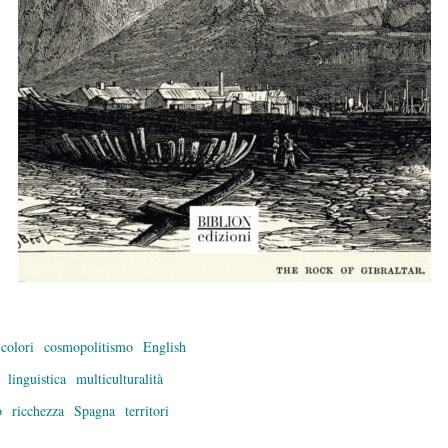
colori
cosmopolitismo
English
linguistica
multiculturalità
o
ricchezza
Spagna
territori