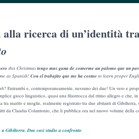
 alla ricerca di un’identità tra
to
pero
this Christmas
tengo mas gana de comerme un palomo que un pa
 me as Spanish!
Con el trabajito que me ha costao
to learn proper Engl
ish
? Entrambi e, contemporaneamente, nessuno dei due! Un vero e prop
lice gioco linguistico, quasi una filastrocca dal ritmo allegro e che, in r
tra marito e moglie, realmente registrato tra due abitanti di Gibilterra, 
critti da Claudia Colantonio, che li pubblica ora nel nuovo volume della 
a a Gibilterra. Due casi studio a confronto