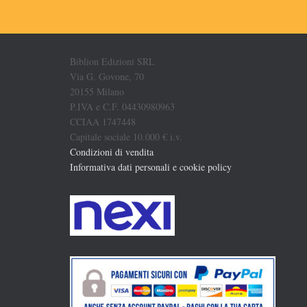
Biblion Edizioni SRL
Via G. Govone, 70
20155 Milano
P.IVA e C.F. 04430980963
CCIAA 1747448
Capitale sociale 10.000 € i.v.
Condizioni di vendita
Informativa dati personali e cookie policy