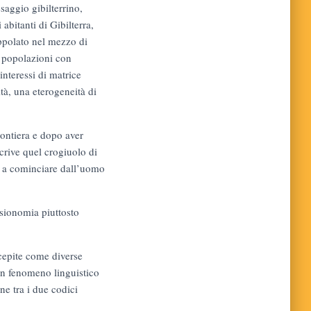
saggio gibilterrino,
abitanti di Gibilterra,
appolato nel mezzo di
i popolazioni con
interessi di matrice
ità, una eterogeneità di
rontiera e dopo aver
crive quel crogiuolo di
e, a cominciare dall’uomo
fisionomia piuttosto
rcepite come diverse
 un fenomeno linguistico
ne tra i due codici