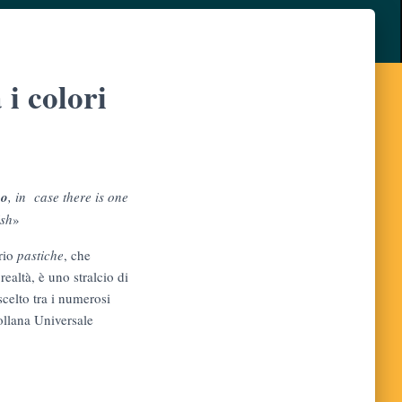
 i colori
vo
,
in case there is one
ish
»
rio
pastiche
, che
ealtà, è uno stralcio di
scelto tra i numerosi
collana Universale