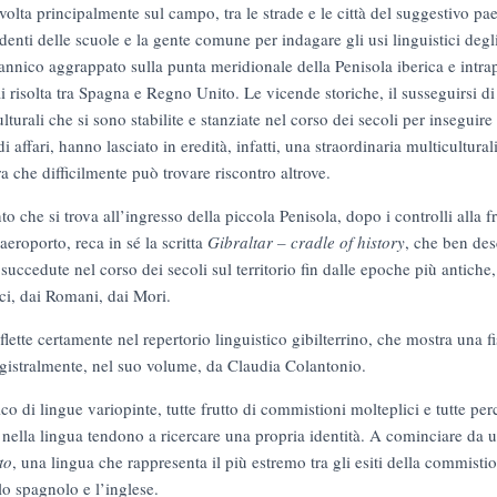
volta principalmente sul campo, tra le strade e le città del suggestivo pae
denti delle scuole e la gente comune per indagare gli usi linguistici degli 
itannico aggrappato sulla punta meridionale della Penisola iberica e intr
 risolta tra Spagna e Regno Unito. Le vicende storiche, il susseguirsi d
lturali che si sono stabilite e stanziate nel corso dei secoli per inseguire 
i affari, hanno lasciato in eredità, infatti, una straordinaria multicultural
ura che difficilmente può trovare riscontro altrove.
 che si trova all’ingresso della piccola Penisola, dopo i controlli alla f
’aeroporto, reca in sé la scritta
Gibraltar – cradle of history
, che ben des
succedute nel corso dei secoli sul territorio fin dalle epoche più antich
ci, dai Romani, dai Mori.
riflette certamente nel repertorio linguistico gibilterrino, che mostra una 
agistralmente, nel suo volume, da Claudia Colantonio.
o di lingue variopinte, tutte frutto di commistioni molteplici e tutte pe
he nella lingua tendono a ricercare una propria identità. A cominciare da
to
, una lingua che rappresenta il più estremo tra gli esiti della commistio
 lo spagnolo e l’inglese.