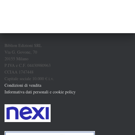
Biblion Edizioni SRL
Via G. Govone, 70
20155 Milano
P.IVA e C.F. 04430980963
CCIAA 1747448
Capitale sociale 10.000 € i.v.
Condizioni di vendita
Informativa dati personali e cookie policy