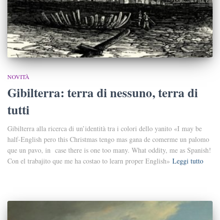
NOVITÀ
Gibilterra: terra di nessuno, terra di
tutti
Gibilterra alla ricerca di un’identità tra i colori dello yanito «I may be
half-English pero this Christmas tengo mas gana de comerme un palomo
que un pavo, in case there is one too many. What oddity, me as Spanish!
Con el trabajito que me ha costao to learn proper English»
Leggi tutto