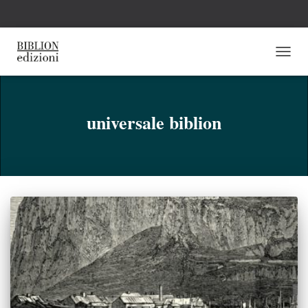
NAVI
TOGG
universale biblion