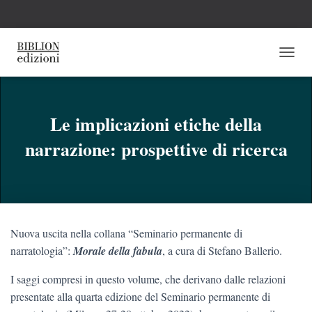
N
A
V
I
G
Le implicazioni etiche della
A
narrazione: prospettive di ricerca
Z
I
O
N
E
T
O
Nuova uscita nella collana “Seminario permanente di
G
G
narratologia”:
Morale della fabula
, a cura di Stefano Ballerio.
L
E
I saggi compresi in questo volume, che derivano dalle relazioni
presentate alla quarta edizione del Seminario permanente di