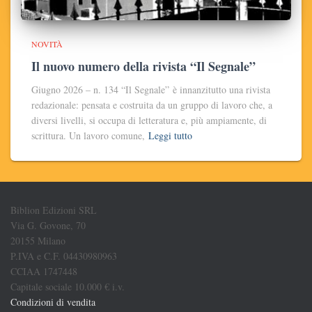
NOVITÀ
Il nuovo numero della rivista “Il Segnale”
Giugno 2026 – n. 134 “Il Segnale” è innanzitutto una rivista
redazionale: pensata e costruita da un gruppo di lavoro che, a
diversi livelli, si occupa di letteratura e, più ampiamente, di
scrittura. Un lavoro comune,
Leggi tutto
Biblion Edizioni SRL
Via G. Govone, 70
20155 Milano
P.IVA e C.F. 04430980963
CCIAA 1747448
Capitale sociale 10.000 € i.v.
Condizioni di vendita