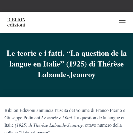
N
A
V
I
G
Le teorie e i fatti. “La question de la
A
langue en Italie” (1925) di Thérèse
Z
I
Labande-Jeanroy
O
N
E
T
O
G
G
Biblion Edizioni annuncia l’uscita del volume di Franco Pierno e
L
Giuseppe Polimeni
Le teorie e i fatti.
La question de la langue en
E
Italie
(1925) di Thérèse Labande-Jeanroy
, ottavo numero
della
collana “Il debol parere”.