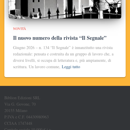
NOVITÀ
Il nuovo numero della rivista “Il Segnale”
Giugno 2026 – n. 134 “Il Segnale” è innanzitutto una rivista
redazionale: pensata e costruita da un gruppo di lavoro che, a
diversi livelli, si occupa di letteratura e, più ampiamente, di
scrittura. Un lavoro comune,
Leggi tutto
Biblion Edizioni SRL
Via G. Govone, 70
20155 Milano
P.IVA e C.F. 04430980963
CCIAA 1747448
Capitale sociale 10.000 € i.v.