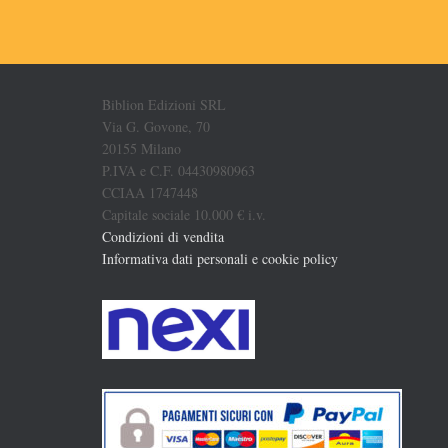
Biblion Edizioni SRL
Via G. Govone, 70
20155 Milano
P.IVA e C.F. 04430980963
CCIAA 1747448
Capitale sociale 10.000 € i.v.
Condizioni di vendita
Informativa dati personali e cookie policy