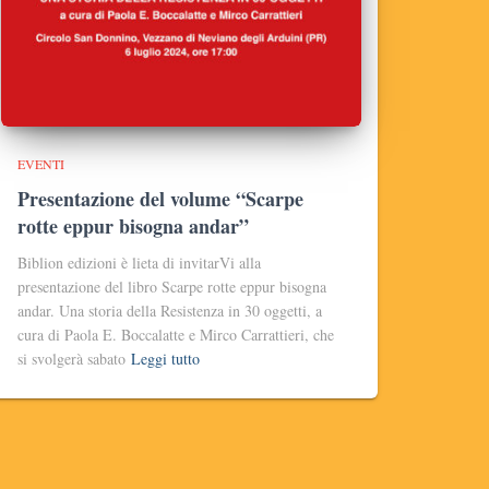
EVENTI
Presentazione del volume “Scarpe
rotte eppur bisogna andar”
Biblion edizioni è lieta di invitarVi alla
presentazione del libro Scarpe rotte eppur bisogna
andar. Una storia della Resistenza in 30 oggetti, a
cura di Paola E. Boccalatte e Mirco Carrattieri, che
si svolgerà sabato
Leggi tutto