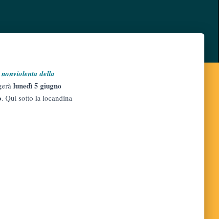
 nonviolenta della
lunedì 5 giugno
lgerà
o
. Qui sotto la locandina