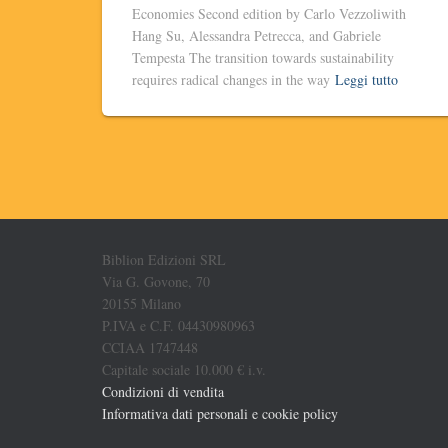
Economies Second edition by Carlo Vezzoliwith
Hang Su, Alessandra Petrecca, and Gabriele
Tempesta The transition towards sustainability
requires radical changes in the way
Leggi tutto
Biblion Edizioni SRL
Via G. Govone, 70
20155 Milano
P.IVA e C.F. 04430980963
CCIAA 1747448
Capitale sociale 10.000 € i.v.
Condizioni di vendita
Informativa dati personali e cookie policy