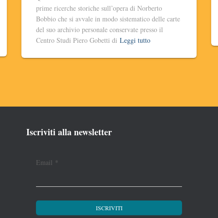
prime ricerche storiche sull’opera di Norberto
Bobbio che si avvale in modo sistematico delle carte
del suo archivio personale conservate presso il
Centro Studi Piero Gobetti di
Leggi tutto
Iscriviti alla newsletter
Email
*