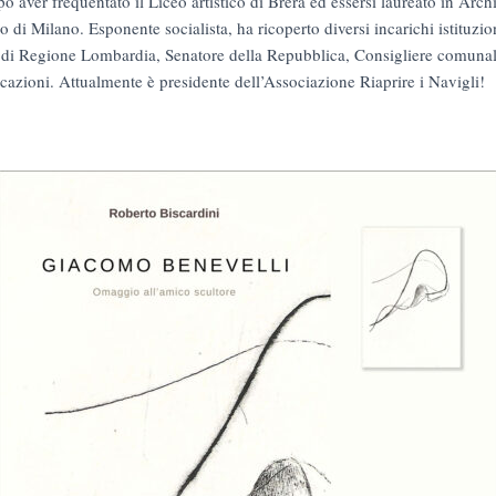
po aver frequentato il Liceo artistico di Brera ed essersi laureato in Arch
o di Milano. Esponente socialista, ha ricoperto diversi incarichi istituzion
 di Regione Lombardia, Senatore della Repubblica, Consigliere comunal
icazioni. Attualmente è presidente dell’Associazione Riaprire i Navigli!