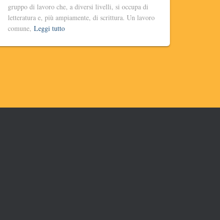
gruppo di lavoro che, a diversi livelli, si occupa di
letteratura e, più ampiamente, di scrittura. Un lavoro
comune,
Leggi tutto