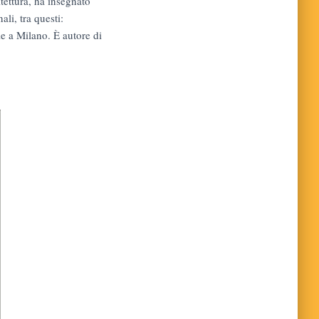
itettura, ha insegnato
ali, tra questi:
e a Milano. È autore di