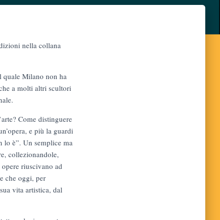
dizioni nella collana
al quale Milano non ha
he a molti altri scultori
nale.
’arte? Come distinguere
un’opera, e più la guardi
non lo è”. Un semplice ma
re, collezionandole,
e opere riuscivano ad
e che oggi, per
a vita artistica, dal