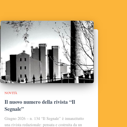
NOVITÀ
Il nuovo numero della rivista “Il
Segnale”
Giugno 2026 – n. 134 “Il Segnale” è innanzitutto
una rivista redazionale: pensata e costruita da un