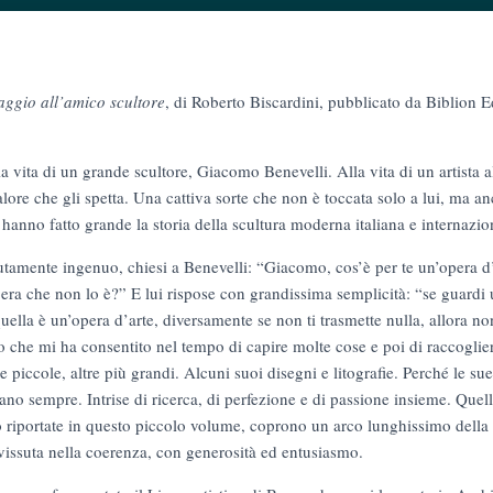
ggio all’amico scultore
, di Roberto Biscardini, pubblicato da Biblion E
 vita di un grande scultore, Giacomo Benevelli. Alla vita di un artista 
lore che gli spetta. Una cattiva sorte che non è toccata solo a lui, ma anc
hanno fatto grande la storia della scultura moderna italiana e internazio
tamente ingenuo, chiesi a Benevelli: “Giacomo, cos’è per te un’opera d
era che non lo è?” E lui rispose con grandissima semplicità: “se guardi 
quella è un’opera d’arte, diversamente se non ti trasmette nulla, allora 
lo che mi ha consentito nel tempo di capire molte cose e poi di raccoglie
 piccole, altre più grandi. Alcuni suoi disegni e litografie. Perché le su
 sempre. Intrise di ricerca, di perfezione e di passione insieme. Quell
riportate in questo piccolo volume, coprono un arco lunghissimo della su
vissuta nella coerenza, con generosità ed entusiasmo.