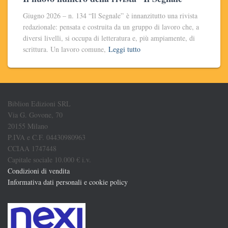
Giugno 2026 – n. 134 “Il Segnale” è innanzitutto una rivista
redazionale: pensata e costruita da un gruppo di lavoro che, a
diversi livelli, si occupa di letteratura e, più ampiamente, di
scrittura. Un lavoro comune,
Leggi tutto
Biblion Edizioni SRL
Via G. Govone, 70
20155 Milano
P.IVA e C.F. 04430980963
CCIAA 1747448
Capitale sociale 10.000 € i.v.
Condizioni di vendita
Informativa dati personali e cookie policy