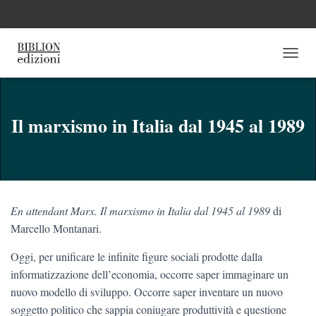
N
A
V
I
G
Il marxismo in Italia dal 1945 al 1989
A
Z
I
O
N
E
En attendant Marx. Il marxismo in Italia dal 1945 al 1989
di
T
O
Marcello Montanari.
G
G
Oggi, per unificare le infinite figure sociali prodotte dalla
L
informatizzazione dell’economia, occorre saper immaginare un
E
nuovo modello di sviluppo. Occorre saper inventare un nuovo
soggetto politico che sappia coniugare produttività e questione