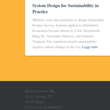
System Design for Sustainability in
Practice
Methods, tools and guidelines to design Sustainable
Product-Service Systems applied to Distributed
Economies Second edition by Carlo Vezzoliwith
Hang Su, Alessandra Petrecca, and Gabriele
Tempesta The transition towards sustainability
requires radical changes in the way
Leggi tutto
Biblion Edizioni SRL
Via G. Govone, 70
20155 Milano
P.IVA e C.F. 04430980963