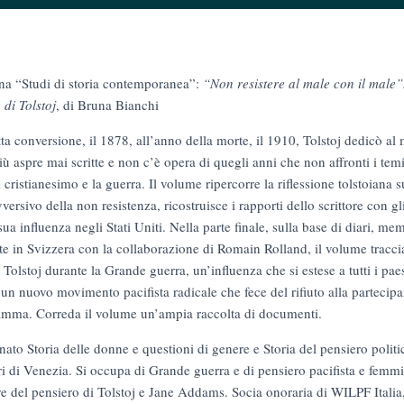
ana “Studi di storia contemporanea”:
“Non resistere al male con il male”
 di Tolstoj
, di Bruna Bianchi
ta conversione, il 1878, all’anno della morte, il 1910, Tolstoj dedicò al 
ù aspre mai scritte e non c’è opera di quegli anni che non affronti i tem
il cristianesimo e la guerra. Il volume ripercorre la riflessione tolstoiana s
versivo della non resistenza, ricostruisce i rapporti dello scrittore con gli
 influenza negli Stati Uniti. Nella parte finale, sulla base di diari, mem
sorte in Svizzera con la collaborazione di Romain Rolland, il volume tracc
i Tolstoj durante la Grande guerra, un’influenza che si estese a tutti i paes
i un nuovo movimento pacifista radicale che fece del rifiuto alla partecip
ramma. Correda il volume un’ampia raccolta di documenti.
ato Storia delle donne e questioni di genere e Storia del pensiero poli
ri di Venezia. Si occupa di Grande guerra e di pensiero pacifista e femmi
lare del pensiero di Tolstoj e Jane Addams. Socia onoraria di WILPF Italia