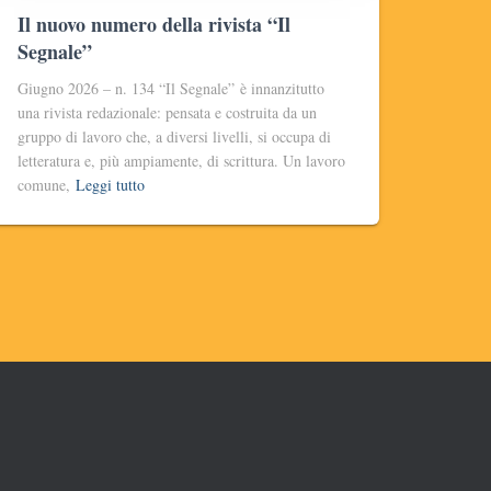
Il nuovo numero della rivista “Il
Segnale”
Giugno 2026 – n. 134 “Il Segnale” è innanzitutto
una rivista redazionale: pensata e costruita da un
gruppo di lavoro che, a diversi livelli, si occupa di
letteratura e, più ampiamente, di scrittura. Un lavoro
comune,
Leggi tutto