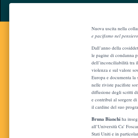
Nuova uscita nella coll
e pacifismo nel pensiero
Dall’anno della cosiddet
le pagine di condanna pi
dell’inconciliabilità tra 
violenza e sul valore sov
Europa e documenta la sua
nelle riviste pacifiste 
diffusione degli scritti d
e contribuì al sorgere d
il cardine del suo prog
Bruna Bianchi
ha insegn
all’Università Ca’ Fosca
Stati Uniti e in partico