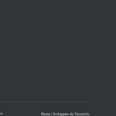
NI
Hestia | Sviluppato da
ThemeIsle