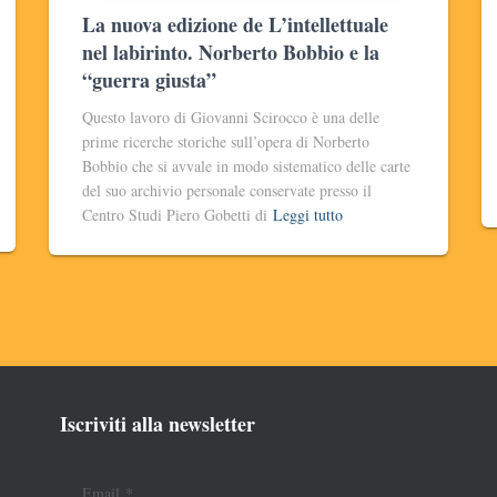
La nuova edizione de L’intellettuale
nel labirinto. Norberto Bobbio e la
“guerra giusta”
Questo lavoro di Giovanni Scirocco è una delle
prime ricerche storiche sull’opera di Norberto
Bobbio che si avvale in modo sistematico delle carte
del suo archivio personale conservate presso il
Centro Studi Piero Gobetti di
Leggi tutto
Iscriviti alla newsletter
Email
*