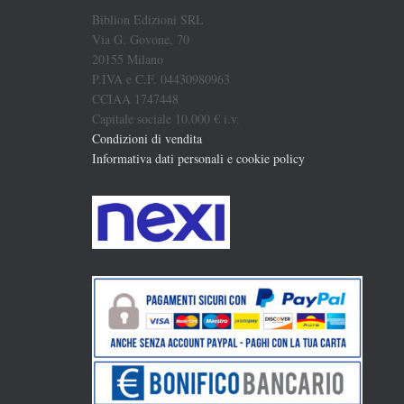
Biblion Edizioni SRL
Via G. Govone, 70
20155 Milano
P.IVA e C.F. 04430980963
CCIAA 1747448
Capitale sociale 10.000 € i.v.
Condizioni di vendita
Informativa dati personali e cookie policy