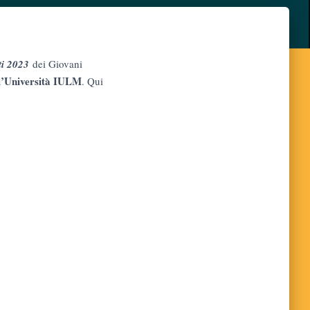
ti 2023
dei Giovani
ll’Università IULM
. Qui