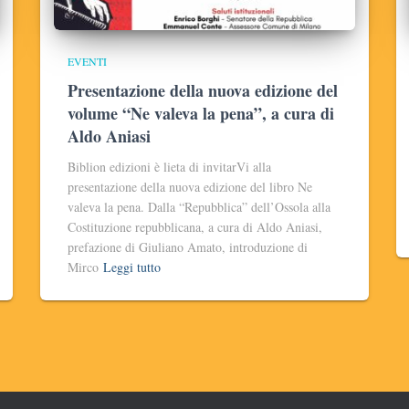
EVENTI
Presentazione della nuova edizione del
volume “Ne valeva la pena”, a cura di
Aldo Aniasi
Biblion edizioni è lieta di invitarVi alla
presentazione della nuova edizione del libro Ne
valeva la pena. Dalla “Repubblica” dell’Ossola alla
Costituzione repubblicana, a cura di Aldo Aniasi,
prefazione di Giuliano Amato, introduzione di
Mirco
Leggi tutto