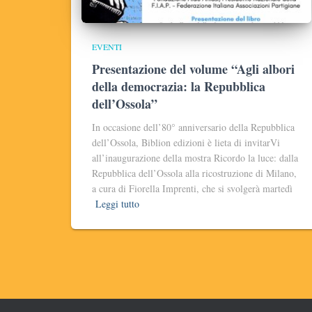
EVENTI
Presentazione del volume “Agli albori
della democrazia: la Repubblica
dell’Ossola”
In occasione dell’80° anniversario della Repubblica
dell’Ossola, Biblion edizioni è lieta di invitarVi
all’inaugurazione della mostra Ricordo la luce: dalla
Repubblica dell’Ossola alla ricostruzione di Milano,
a cura di Fiorella Imprenti, che si svolgerà martedì
Leggi tutto