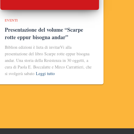
EVENTI
Presentazione del volume “Scarpe
rotte eppur bisogna andar”
Biblion edizioni è lieta di invitarVi alla
presentazione del libro Scarpe rotte eppur bisogna
andar. Una storia della Resistenza in 30 oggetti, a
cura di Paola E. Boccalatte e Mirco Carrattieri, che
si svolgerà sabato
Leggi tutto