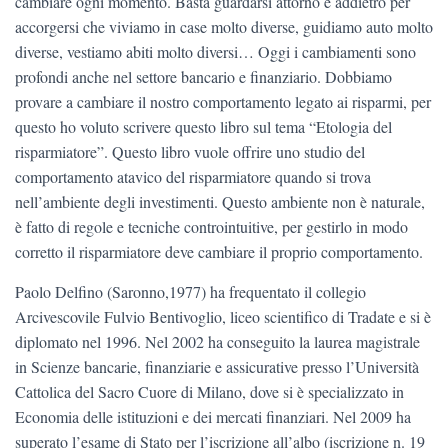
cambiare ogni momento. Basta guardarsi attorno e addietro per
accorgersi che viviamo in case molto diverse, guidiamo auto molto
diverse, vestiamo abiti molto diversi… Oggi i cambiamenti sono
profondi anche nel settore bancario e finanziario. Dobbiamo
provare a cambiare il nostro comportamento legato ai risparmi, per
questo ho voluto scrivere questo libro sul tema “Etologia del
risparmiatore”. Questo libro vuole offrire uno studio del
comportamento atavico del risparmiatore quando si trova
nell’ambiente degli investimenti. Questo ambiente non è naturale,
è fatto di regole e tecniche controintuitive, per gestirlo in modo
corretto il risparmiatore deve cambiare il proprio comportamento.
Paolo Delfino (Saronno,1977) ha frequentato il collegio
Arcivescovile Fulvio Bentivoglio, liceo scientifico di Tradate e si è
diplomato nel 1996. Nel 2002 ha conseguito la laurea magistrale
in Scienze bancarie, finanziarie e assicurative presso l’Università
Cattolica del Sacro Cuore di Milano, dove si è specializzato in
Economia delle istituzioni e dei mercati finanziari. Nel 2009 ha
superato l’esame di Stato per l’iscrizione all’albo (iscrizione n. 19