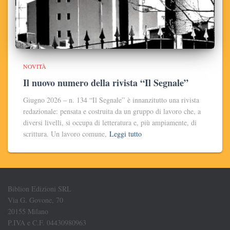
NOVITÀ
Il nuovo numero della rivista “Il Segnale”
Giugno 2026 – n. 134 “Il Segnale” è innanzitutto una rivista
redazionale: pensata e costruita da un gruppo di lavoro che, a
diversi livelli, si occupa di letteratura e, più ampiamente, di
scrittura. Un lavoro comune,
Leggi tutto
Biblion Edizioni SRL
Via G. Govone, 70
20155 Milano
P.IVA e C.F. 04430980963