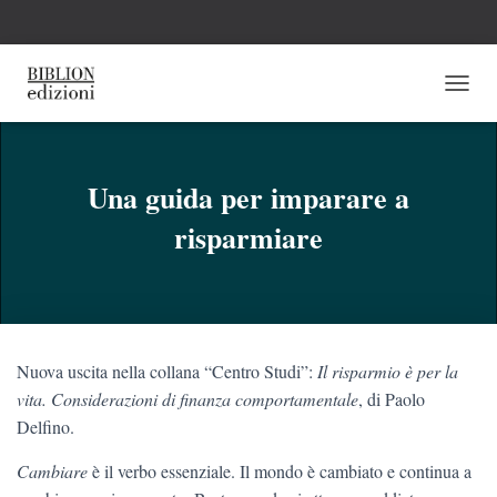
N
A
V
I
G
Una guida per imparare a
A
risparmiare
Z
I
O
N
E
T
O
Nuova uscita nella collana “Centro Studi”:
Il risparmio è per la
G
G
vita. Considerazioni di finanza comportamentale
, di Paolo
L
Delfino.
E
Cambiare
è il verbo essenziale. Il mondo è cambiato e continua a