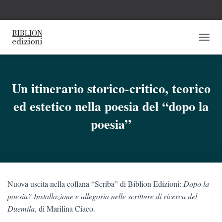
N
A
V
I
G
Un itinerario storico-critico, teorico
A
ed estetico nella poesia del “dopo la
Z
I
poesia”
O
N
E
T
O
G
G
Nuova uscita nella collana “Scriba” di Biblion Edizioni:
Dopo la
L
poesia? Installazione e allegoria nelle scritture di ricerca del
E
Duemila
, di Marilina Ciaco.