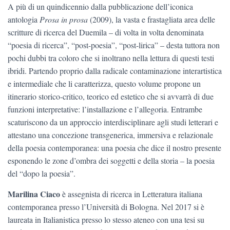
A più di un quindicennio dalla pubblicazione dell’iconica
antologia
Prosa in prosa
(2009), la vasta e frastagliata area delle
scritture di ricerca del Duemila – di volta in volta denominata
“poesia di ricerca”, “post-poesia”, “post-lirica” – desta tuttora non
pochi dubbi tra coloro che si inoltrano nella lettura di questi testi
ibridi. Partendo proprio dalla radicale contaminazione interartistica
e intermediale che li caratterizza, questo volume propone un
itinerario storico-critico, teorico ed estetico che si avvarrà di due
funzioni interpretative: l’installazione e l’allegoria. Entrambe
scaturiscono da un approccio interdisciplinare agli studi letterari e
attestano una concezione transgenerica, immersiva e relazionale
della poesia contemporanea: una poesia che dice il nostro presente
esponendo le zone d’ombra dei soggetti e della storia – la poesia
del “dopo la poesia”.
Marilina Ciaco
è assegnista di ricerca in Letteratura italiana
contemporanea presso l’Università di Bologna. Nel 2017 si è
laureata in Italianistica presso lo stesso ateneo con una tesi su