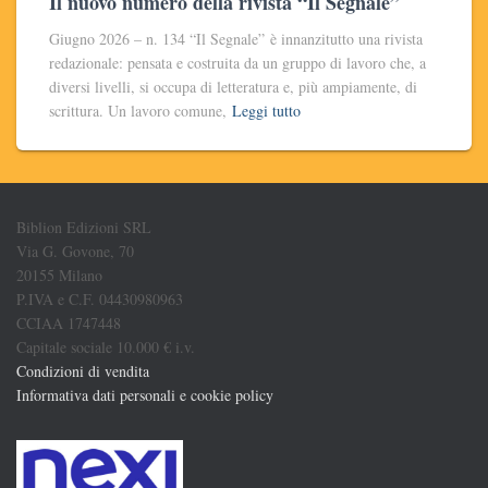
Il nuovo numero della rivista “Il Segnale”
Giugno 2026 – n. 134 “Il Segnale” è innanzitutto una rivista
redazionale: pensata e costruita da un gruppo di lavoro che, a
diversi livelli, si occupa di letteratura e, più ampiamente, di
scrittura. Un lavoro comune,
Leggi tutto
Biblion Edizioni SRL
Via G. Govone, 70
20155 Milano
P.IVA e C.F. 04430980963
CCIAA 1747448
Capitale sociale 10.000 € i.v.
Condizioni di vendita
Informativa dati personali e cookie policy