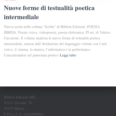
Nuove forme di testualità poetica
intermediale
Nuova uscita nella collana “Scriba” di Biblion Edizioni: POESIA
IBRIDA. Poesia visiva, videopoesia, poesia elettronica, PJ set, di Valerio
Cuccaroni. Il volume analizza le nuove forme di testualità poetica
intermediale, emerse dall’ibridazione del linguaggio verbale con l’arte
visiva, il cinema, la musica, l’informatica e la performance.
Concentrandosi sul panorama poetico
Leggi tutto
Biblion Edizioni SRL
Via G. Govone, 70
20155 Milano
P.IVA e C.F. 04430980963