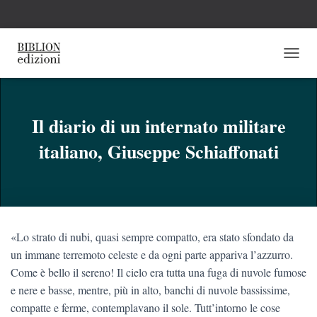
N
A
V
I
G
Il diario di un internato militare
A
italiano, Giuseppe Schiaffonati
Z
I
O
N
E
T
O
«Lo strato di nubi, quasi sempre compatto, era stato sfondato da
G
G
un immane terremoto celeste e da ogni parte appariva l’azzurro.
L
Come è bello il sereno! Il cielo era tutta una fuga di nuvole fumose
E
e nere e basse, mentre, più in alto, banchi di nuvole bassissime,
compatte e ferme, contemplavano il sole. Tutt’intorno le cose