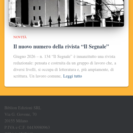
NOVITÀ
Il nuovo numero della rivista “Il Segnale”
Giugno 2026 – n. 134 “Il Segnale” è innanzitutto una rivista
redazionale: pensata e costruita da un gruppo di lavoro che, a
diversi livelli, si occupa di letteratura e, più ampiamente, di
scrittura. Un lavoro comune,
Leggi tutto
Biblion Edizioni SRL
Via G. Govone, 70
20155 Milano
P.IVA e C.F. 04430980963