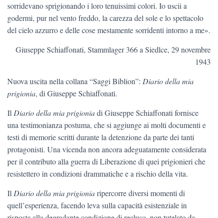
sorridevano sprigionando i loro tenuissimi colori. Io uscii a
godermi, pur nel vento freddo, la carezza del sole e lo spettacolo
del cielo azzurro e delle cose mestamente sorridenti intorno a me».
Giuseppe Schiaffonati, Stammlager 366 a Siedlce, 29 novembre
1943
Nuova uscita nella collana “Saggi Biblion”:
Diario della mia
prigionia
, di Giuseppe Schiaffonati.
Il
Diario della mia prigionia
di Giuseppe Schiaffonati fornisce
una testimonianza postuma, che si aggiunge ai molti documenti e
testi di memorie scritti durante la detenzione da parte dei tanti
protagonisti. Una vicenda non ancora adeguatamente considerata
per il contributo alla guerra di Liberazione di quei prigionieri che
resistettero in condizioni drammatiche e a rischio della vita.
Il
Diario della mia prigionia
ripercorre diversi momenti di
quell’esperienza, facendo leva sulla capacità esistenziale in
risposta alla degradante condizione di recluso, non tutelato da