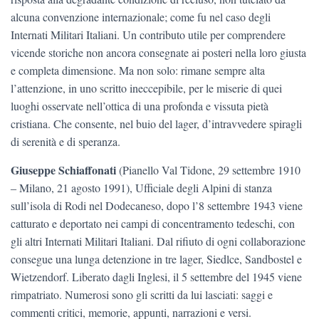
alcuna convenzione internazionale; come fu nel caso degli
Internati Militari Italiani. Un contributo utile per comprendere
vicende storiche non ancora consegnate ai posteri nella loro giusta
e completa dimensione. Ma non solo: rimane sempre alta
l’attenzione, in uno scritto ineccepibile, per le miserie di quei
luoghi osservate nell’ottica di una profonda e vissuta pietà
cristiana. Che consente, nel buio del lager, d’intravvedere spiragli
di serenità e di speranza.
Giuseppe Schiaffonati
(Pianello Val Tidone, 29 settembre 1910
‒ Milano, 21 agosto 1991), Ufficiale degli Alpini di stanza
sull’isola di Rodi nel Dodecaneso, dopo l’8 settembre 1943 viene
catturato e deportato nei campi di concentramento tedeschi, con
gli altri Internati Militari Italiani. Dal rifiuto di ogni collaborazione
consegue una lunga detenzione in tre lager, Siedlce, Sandbostel e
Wietzendorf. Liberato dagli Inglesi, il 5 settembre del 1945 viene
rimpatriato. Numerosi sono gli scritti da lui lasciati: saggi e
commenti critici, memorie, appunti, narrazioni e versi.