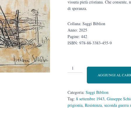
vissuta pietà cristiana. Che consente, n
di speranza.
Collana: Saggi Biblion
Anno: 2025
Pagine: 442
ISBN: 978-88-3383-455-9
Diario
della
AGGIUNGI AL CAR
mia
prigionia
quantità
Categoria:
Saggi Biblion
Tag:
8 settembre 1943
,
Giuseppe Schia
prigionia
,
Resistenza
,
seconda guerra 