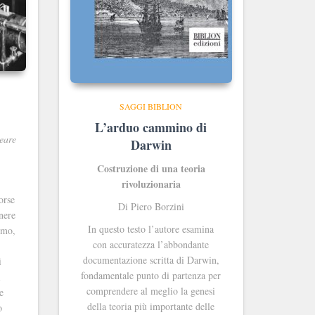
SAGGI BIBLION
L’arduo cammino di
leare
Darwin
Costruzione di una teoria
rivoluzionaria
orse
Di Piero Borzini
enere
In questo testo l’autore esamina
omo,
con accuratezza l’abbondante
documentazione scritta di Darwin,
i
fondamentale punto di partenza per
i
comprendere al meglio la genesi
e
della teoria più importante delle
o