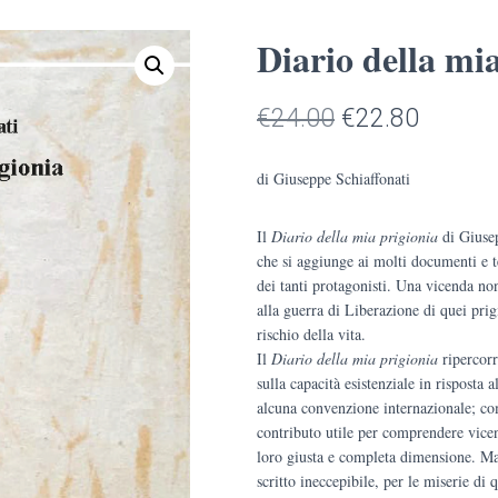
Diario della mi
Il
Il
€
24.00
€
22.80
prezzo
prezzo
di Giuseppe Schiaffonati
originale
attuale
Il
Diario della mia prigionia
era:
è:
di Giusep
che si aggiunge ai molti documenti e t
€24.00.
€22.80
dei tanti protagonisti. Una vicenda no
alla guerra di Liberazione di quei prig
rischio della vita.
Il
Diario della mia prigionia
ripercorr
sulla capacità esistenziale in risposta 
alcuna convenzione internazionale; com
contributo utile per comprendere vicen
loro giusta e completa dimensione. Ma
scritto ineccepibile, per le miserie di 