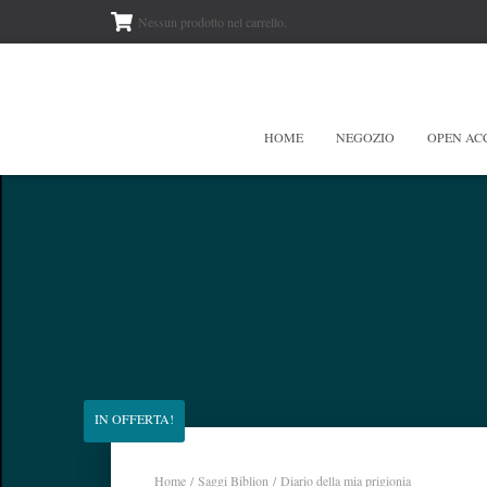
Nessun prodotto nel carrello.
HOME
NEGOZIO
OPEN AC
IN OFFERTA!
Home
/
Saggi Biblion
/ Diario della mia prigionia