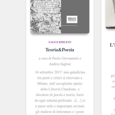
SAGGI BIBLION
L’
Teoria&Poesia
a cura di Paolo Giovannetti e
Andrea Inglese
16 settembre 2017: una quindicina
gi
fra poeti e critici si ritrovano a
c
Milano, nell’accogliente spazio
ri
della Libreria Claudiana, a
discutere di poesia e teoria, fuori
a
da ogni schema prefissato. «[…] ci
è parso utile e importante invitare
gli studiosi di letteratura e i poeti
fa