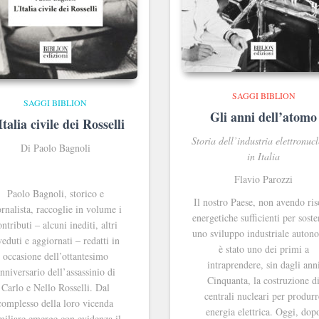
SAGGI BIBLION
SAGGI BIBLION
Gli anni dell’atomo
Italia civile dei Rosselli
Storia dell’industria elettronuc
Di Paolo Bagnoli
in Italia
Flavio Parozzi
Paolo Bagnoli, storico e
Il nostro Paese, non avendo ris
ornalista, raccoglie in volume i
energetiche sufficienti per sost
ontributi ‒ alcuni inediti, altri
uno sviluppo industriale auton
veduti e aggiornati ‒ redatti in
è stato uno dei primi a
occasione dell’ottantesimo
intraprendere, sin dagli ann
nniversario dell’assassinio di
Cinquanta, la costruzione d
Carlo e Nello Rosselli. Dal
centrali nucleari per produrr
complesso della loro vicenda
energia elettrica. Oggi, dop
miliare emerge con evidenza il