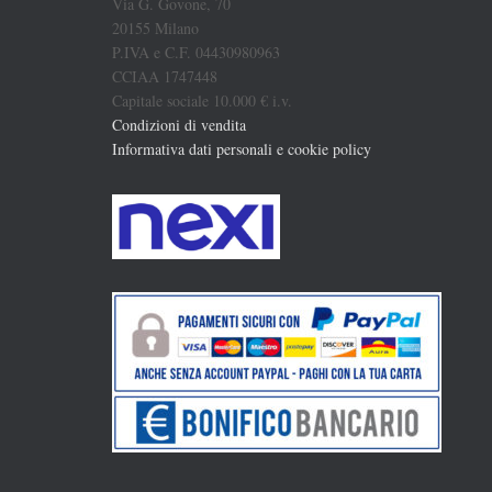
Via G. Govone, 70
20155 Milano
P.IVA e C.F. 04430980963
CCIAA 1747448
Capitale sociale 10.000 € i.v.
Condizioni di vendita
Informativa dati personali e cookie policy