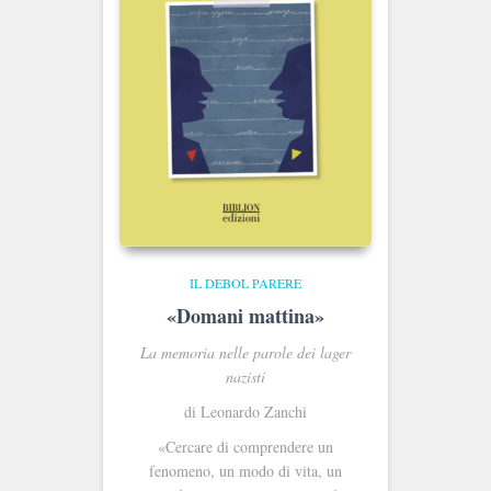
IL DEBOL PARERE
«Domani mattina»
La memoria nelle parole dei lager
nazisti
di Leonardo Zanchi
«Cercare di comprendere un
fenomeno, un modo di vita, un