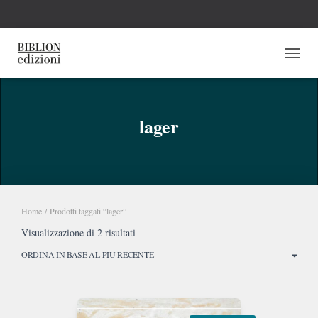
NAVI
lager
Home
/ Prodotti taggati “lager”
Ordina
Visualizzazione di 2 risultati
in
base
al
più
recente