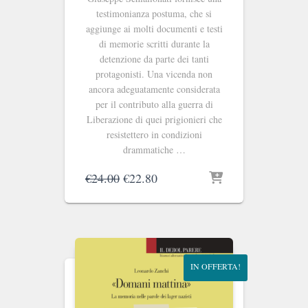
testimonianza postuma, che si
aggiunge ai molti documenti e testi
di memorie scritti durante la
detenzione da parte dei tanti
protagonisti. Una vicenda non
ancora adeguatamente considerata
per il contributo alla guerra di
Liberazione di quei prigionieri che
resistettero in condizioni
drammatiche …
Il
Il
€
24.00
€
22.80
prezzo
prezzo
originale
attuale
era:
è:
€24.00.
€22.80.
IN OFFERTA!