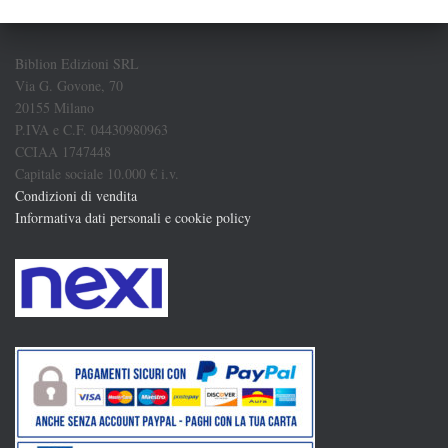
Biblion Edizioni SRL
Via G. Govone, 70
20155 Milano
P.IVA e C.F. 04430980963
CCIAA 1747448
Capitale sociale 10.000 € i.v.
Condizioni di vendita
Informativa dati personali e cookie policy