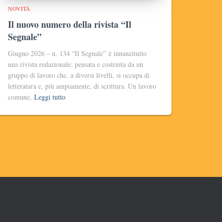
NOVITÀ
Il nuovo numero della rivista “Il
Segnale”
Giugno 2026 – n. 134 “Il Segnale” è innanzitutto
una rivista redazionale: pensata e costruita da un
gruppo di lavoro che, a diversi livelli, si occupa di
letteratura e, più ampiamente, di scrittura. Un lavoro
comune,
Leggi tutto