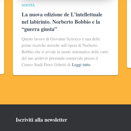
NOVITÀ
La nuova edizione de L’intellettuale
nel labirinto. Norberto Bobbio e la
“guerra giusta”
Questo lavoro di Giovanni Scirocco è una delle
prime ricerche storiche sull’opera di Norberto
Bobbio che si avvale in modo sistematico delle carte
del suo archivio personale conservate presso il
Centro Studi Piero Gobetti di
Leggi tutto
Iscriviti alla newsletter