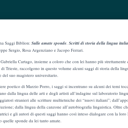
ana Saggi Biblion:
Sulle amate sponde
.
Scritti di storia della lingua ital
seppe Sergio, Rosa Argenziano e Jacopo Ferrari.
di Gabriella Cartago, insieme a coloro che con lei hanno più strettamente 
 di Trieste, raccolgono in questo volume alcuni saggi di storia della lingua
e del suo magistero universitario.
ere poetico di Marzio Porro, i saggi si incentrano su alcuni dei temi toc
iano dalla lingua delle arti e degli artisti all’indagine sul laboratorio li
ggiatori stranieri alle scritture multietniche dei “nuovi italiani”; dall’app
aduzione; dalla lingua della canzone all’autobiografia linguistica. Oltre 
trici e gli autori di questi saggi hanno così inteso dialogare con la loro
o quelle sponde da lei tanto amate.