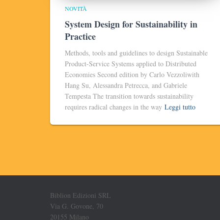
NOVITÀ
System Design for Sustainability in
Practice
Methods, tools and guidelines to design Sustainable
Product-Service Systems applied to Distributed
Economies Second edition by Carlo Vezzoliwith
Hang Su, Alessandra Petrecca, and Gabriele
Tempesta The transition towards sustainability
requires radical changes in the way
Leggi tutto
Biblion Edizioni SRL
Via G. Govone, 70
20155 Milano