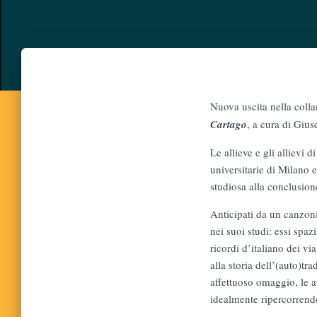
Nuova uscita nella coll
Cartago
, a cura di Giu
Le allieve e gli allievi 
universitarie di Milano e
studiosa alla conclusion
Anticipati da un canzoni
nei suoi studi: essi spaz
ricordi d’italiano dei via
alla storia dell’(auto)tr
affettuoso omaggio, le au
idealmente ripercorrend