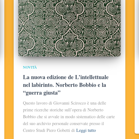
NOVITÀ
La nuova edizione de L’intellettuale
nel labirinto. Norberto Bobbio e la
“guerra giusta”
Questo lavoro di Giovanni Scirocco è una delle
prime ricerche storiche sull’opera di Norberto
Bobbio che si avvale in modo sistematico delle carte
del suo archivio personale conservate presso il
Centro Studi Piero Gobetti di
Leggi tutto