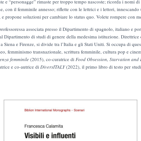
rtiste e “personagge” rimaste per troppo tempo nascoste; ricorda i nomi di c
, con il femminile annesso; riflette con le lettrici e i lettori, innescand
, e propone soluzioni per cambiare lo status quo. Volete rompere con me il
professoressa associata presso il Dipartimento di spagnolo, italiano e po
a al Dipartimento di studi di genere della medesima istituzione. Direttrice 
a Siena e Firenze, si divide tra l’Italia e gli Stati Uniti. Si occupa di que
peo, femminismo transnazionale, scrittura femminile, cultura pop e cine
ienza femminile
(2015), co-curatrice di
Food Obsession, Starvation and 
atrice e co-autrice di
DiversITALY
(2022), il primo libro di testo per stud