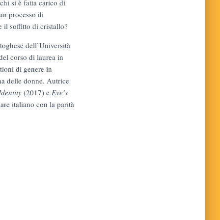
hi si è fatta carico di
o un processo di
 soffitto di cristallo?
rtoghese dell’Università
del corso di laurea in
stioni di genere in
ma delle donne. Autrice
Identity
(2017) e
Eve’s
iare italiano con la parità