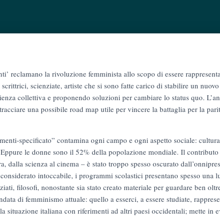
enti’ reclamano la rivoluzione femminista allo scopo di essere rappresenta
crittrici, scienziate, artiste che si sono fatte carico di stabilire un nu
enza collettiva e proponendo soluzioni per cambiare lo status quo. L’an
racciare una possibile road map utile per vincere la battaglia per la parità 
imenti-specificato” contamina ogni campo e ogni aspetto sociale: cultura
. Eppure le donne sono il 52% della popolazione mondiale. Il contributo
tura, dalla scienza al cinema – è stato troppo spesso oscurato dall’onnipr
considerato intoccabile, i programmi scolastici presentano spesso una lun
nziati, filosofi, nonostante sia stato creato materiale per guardare ben oltr
ndata di femminismo attuale: quello a esserci, a essere studiate, rapprese
a situazione italiana con riferimenti ad altri paesi occidentali; mette in