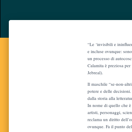
“Le ‘invisibili e ininflu
e incluse ovunque: sono s
un processo di autocosci
Calamita è preziosa per t
Jebreal).
Il maschile “se-non-altr
potere e delle decisioni
dalla storia alla lettera
In nome di quello che è 
artisti, personaggi, scie
reclama un diritto dell’o
ovunque. Fa il punto dell