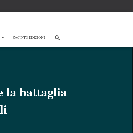
E
ZACINTO EDIZIONI
 la battaglia
li