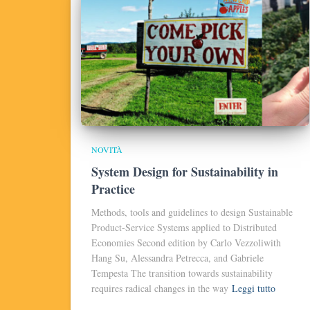
NOVITÀ
System Design for Sustainability in
Practice
Methods, tools and guidelines to design Sustainable
Product-Service Systems applied to Distributed
Economies Second edition by Carlo Vezzoliwith
Hang Su, Alessandra Petrecca, and Gabriele
Tempesta The transition towards sustainability
requires radical changes in the way
Leggi tutto