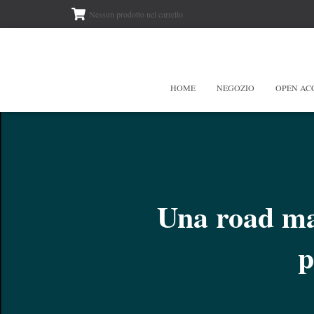
Nessun prodotto nel carrello.
HOME
NEGOZIO
OPEN AC
Una road map
p