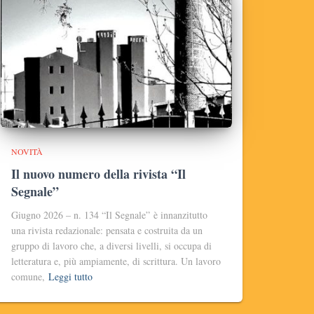
NOVITÀ
Il nuovo numero della rivista “Il
Segnale”
Giugno 2026 – n. 134 “Il Segnale” è innanzitutto
una rivista redazionale: pensata e costruita da un
gruppo di lavoro che, a diversi livelli, si occupa di
letteratura e, più ampiamente, di scrittura. Un lavoro
comune,
Leggi tutto