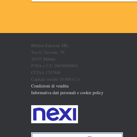
Biblion Edizioni SRL
Via G. Govone, 70
20155 Milano
P.IVA e C.F. 04430980963
CCIAA 1747448
Capitale sociale 10.000 € i.v.
Condizioni di vendita
Informativa dati personali e cookie policy