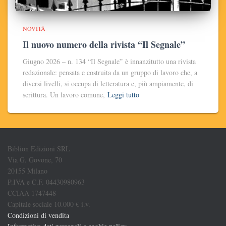
NOVITÀ
Il nuovo numero della rivista “Il Segnale”
Giugno 2026 – n. 134 “Il Segnale” è innanzitutto una rivista
redazionale: pensata e costruita da un gruppo di lavoro che, a
diversi livelli, si occupa di letteratura e, più ampiamente, di
scrittura. Un lavoro comune,
Leggi tutto
Biblion Edizioni SRL
Via G. Govone, 70
20155 Milano
P.IVA e C.F. 04430980963
CCIAA 1747448
Capitale sociale 10.000 € i.v.
Condizioni di vendita