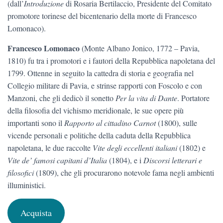
(dall’
Introduzione
di Rosaria Bertilaccio, Presidente del Comitato
promotore torinese del bicentenario della morte di Francesco
Lomonaco).
Francesco Lomonaco
(Monte Albano Jonico, 1772 – Pavia,
1810) fu tra i promotori e i fautori della Repubblica napoletana del
1799. Ottenne in seguito la cattedra di storia e geografia nel
Collegio militare di Pavia, e strinse rapporti con Foscolo e con
Manzoni, che gli dedicò il sonetto
Per la vita di Dante
. Portatore
della filosofia del vichismo meridionale, le sue opere più
importanti sono il
Rapporto al cittadino Carnot
(1800), sulle
vicende personali e politiche della caduta della Repubblica
napoletana, le due raccolte
Vite degli eccellenti italiani
(1802) e
Vite de’ famosi capitani d’Italia
(1804), e i
Discorsi letterari e
filosofici
(1809), che gli procurarono notevole fama negli ambienti
illuministici.
Acquista