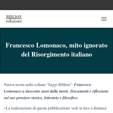
N
A
V
I
G
Francesco Lomonaco, mito ignorato
A
del Risorgimento italiano
Z
I
O
N
E
T
O
Nuova uscita nella collana “Saggi Biblion”:
Francesco
G
G
Lomonaco a duecento anni dalla morte. Documenti e riflessioni
L
sul suo pensiero storico, letterario e filosofico
.
E
«La realizzazione di questa pubblicazione vede la luce a distanza