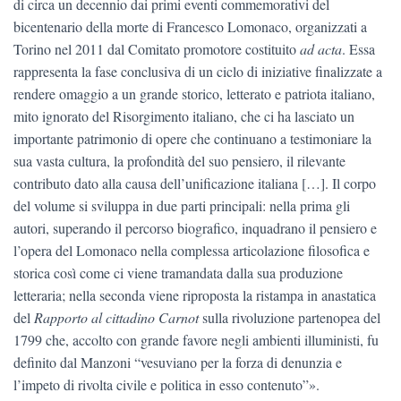
di circa un decennio dai primi eventi commemorativi del
bicentenario della morte di Francesco Lomonaco, organizzati a
Torino nel 2011 dal Comitato promotore costituito
ad acta
. Essa
rappresenta la fase conclusiva di un ciclo di iniziative finalizzate a
rendere omaggio a un grande storico, letterato e patriota italiano,
mito ignorato del Risorgimento italiano, che ci ha lasciato un
importante patrimonio di opere che continuano a testimoniare la
sua vasta cultura, la profondità del suo pensiero, il rilevante
contributo dato alla causa dell’unificazione italiana […]. Il corpo
del volume si sviluppa in due parti principali: nella prima gli
autori, superando il percorso biografico, inquadrano il pensiero e
l’opera del Lomonaco nella complessa articolazione filosofica e
storica così come ci viene tramandata dalla sua produzione
letteraria; nella seconda viene riproposta la ristampa in anastatica
del
Rapporto al cittadino Carnot
sulla rivoluzione partenopea del
1799 che, accolto con grande favore negli ambienti illuministi, fu
definito dal Manzoni “vesuviano per la forza di denunzia e
l’impeto di rivolta civile e politica in esso contenuto”».