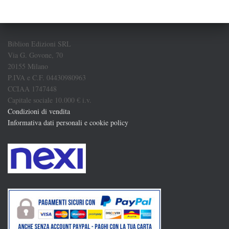
Biblion Edizioni SRL
Via G. Govone, 70
20155 Milano
P.IVA e C.F. 04430980963
CCIAA 1747448
Capitale sociale 10.000 € i.v.
Condizioni di vendita
Informativa dati personali e cookie policy