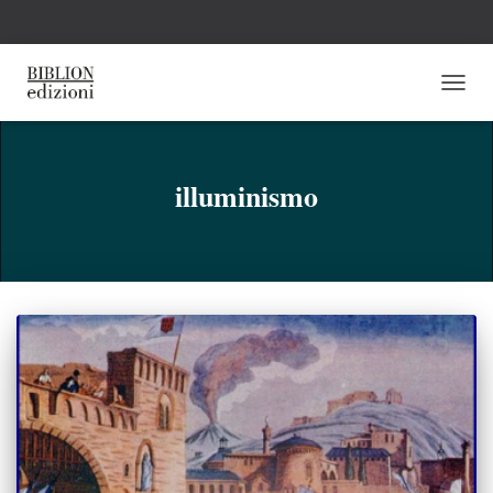
NAVI
TOGG
illuminismo