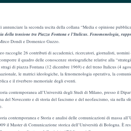
 di annunciare la seconda uscita della collana “Media e opinione pubblica 
gia della tensione tra Piazza Fontana e l’Italicus. Fenomenologia, rap
 Mirco Dondi e Domenico Guzzo.
 raccoglie 26 contributi di accademici, ricercatori, giornalisti, uomini d
icomporre il quadro delle conoscenze storiografiche relative alla “strategi
e stragi di piazza Fontana (12 dicembre 1969) e del treno Italicus (4 ag
rnazionale, le matrici ideologiche, la fenomenologia operativa, la comu
lica e il riverbero memoriale degli eventi.
oria contemporanea all’Università degli Studi di Milano, presso il Dipart
iana del Novecento e di storia del fascismo e del neofascismo, sia nella s
e.
oria contemporanea e Storia e analisi delle comunicazioni di massa all’
009 il Master di Comunicazione storica dell’Università di Bologna. È res