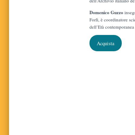
dell’Archivio italiano de
Domenico Guzzo
insegn
Forlì, è coordinatore sci
dell’Età contemporanea 
Acquista