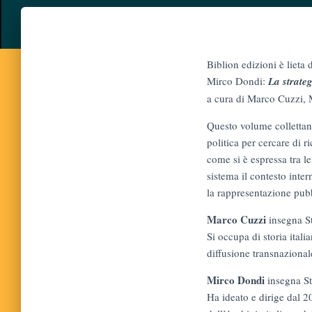
Biblion edizioni è lieta
Mirco Dondi:
La strate
a cura di Marco Cuzzi,
Questo volume collettaneo
politica per cercare di r
come si è espressa tra l
sistema il contesto inte
la rappresentazione pubb
Marco Cuzzi
insegna St
Si occupa di storia ital
diffusione transnazional
Mirco Dondi
insegna St
Ha ideato e dirige dal 2