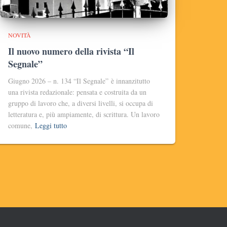
NOVITÀ
Il nuovo numero della rivista “Il
Segnale”
Giugno 2026 – n. 134 “Il Segnale” è innanzitutto
una rivista redazionale: pensata e costruita da un
gruppo di lavoro che, a diversi livelli, si occupa di
letteratura e, più ampiamente, di scrittura. Un lavoro
comune,
Leggi tutto