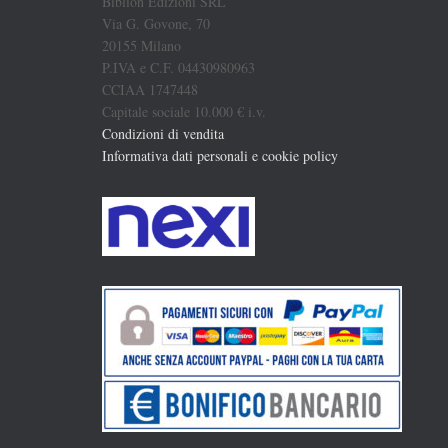
Biblion Edizioni SRL
Via G. Govone, 70
20155 Milano
P.IVA e C.F. 04430980963
CCIAA 1747448
Capitale sociale 10.000 € i.v.
Condizioni di vendita
Informativa dati personali e cookie policy