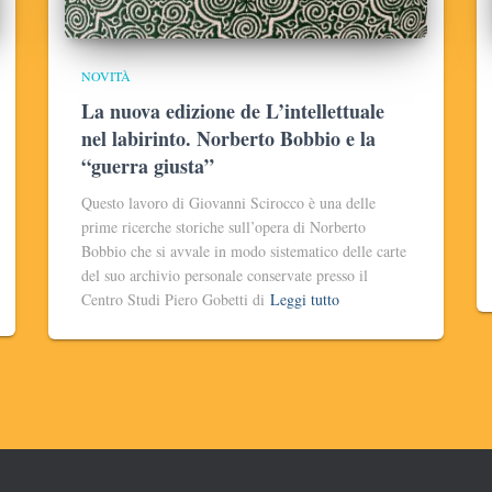
NOVITÀ
La nuova edizione de L’intellettuale
nel labirinto. Norberto Bobbio e la
“guerra giusta”
Questo lavoro di Giovanni Scirocco è una delle
prime ricerche storiche sull’opera di Norberto
Bobbio che si avvale in modo sistematico delle carte
del suo archivio personale conservate presso il
Centro Studi Piero Gobetti di
Leggi tutto