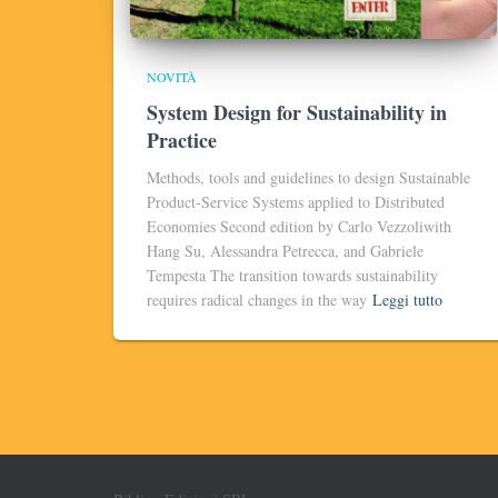
NOVITÀ
System Design for Sustainability in
Practice
Methods, tools and guidelines to design Sustainable
Product-Service Systems applied to Distributed
Economies Second edition by Carlo Vezzoliwith
Hang Su, Alessandra Petrecca, and Gabriele
Tempesta The transition towards sustainability
requires radical changes in the way
Leggi tutto