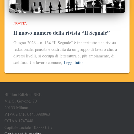
NOVITÀ
Il nuovo numero della rivista “Il Segnale”
Giugno 2026 – n. 134 “Il Segnale” è innanzitutto una rivista
redazionale: pensata e costruita da un gruppo di lavoro che, a
diversi livelli, si occupa di letteratura e, più ampiamente, di
scrittura. Un lavoro comune,
Leggi tutto
Biblion Edizioni SRL
Via G. Govone, 70
20155 Milano
P.IVA e C.F. 04430980963
CCIAA 1747448
Capitale sociale 10.000 € i.v.
Condizioni di vendita