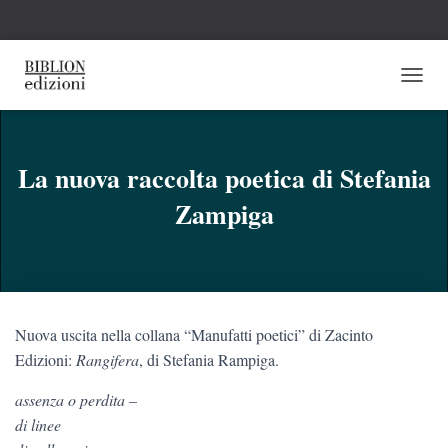
N
A
V
I
G
La nuova raccolta poetica di Stefania
A
Zampiga
Z
I
O
N
E
T
O
Nuova uscita nella collana “Manufatti poetici” di Zacinto
G
G
Edizioni:
Rangifera
, di Stefania Rampiga.
L
E
assenza o perdita –
di linee