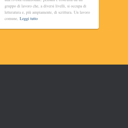
gruppo di lavoro che, a diversi livelli, si occupa di
letteratura e, più ampiamente, di scrittura. Un lavoro
comune,
Leggi tutto