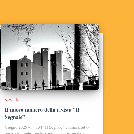
NOVITÀ
Il nuovo numero della rivista “Il
Segnale”
Giugno 2026 – n. 134 “Il Segnale” è innanzitutto
una rivista redazionale: pensata e costruita da un