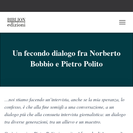
N
A
V
I
G
Un fecondo dialogo fra Norberto
A
Bobbio e Pietro Polito
Z
I
O
N
E
T
O
…noi stiamo facendo un’intervista, anche se la mia speranza, lo
G
G
confesso, è che alla fine somigli a una conversazione, a un
L
dialogo più che alla consueta intervista giornalistica: un dialogo
E
tra diverse generazioni, tra un allievo e un maestro.