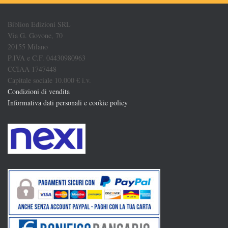
Biblion Edizioni SRL
Via G. Govone, 70
20155 Milano
P.IVA e C.F. 04430980963
CCIAA 1747448
Capitale sociale 10.000 € i.v.
Condizioni di vendita
Informativa dati personali e cookie policy