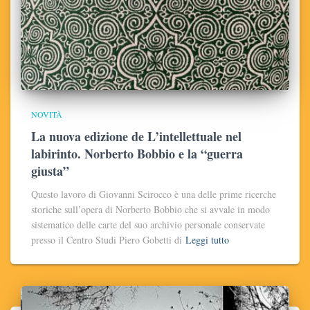
NOVITÀ
La nuova edizione de L’intellettuale nel
labirinto. Norberto Bobbio e la “guerra
giusta”
Questo lavoro di Giovanni Scirocco è una delle prime ricerche
storiche sull’opera di Norberto Bobbio che si avvale in modo
sistematico delle carte del suo archivio personale conservate
presso il Centro Studi Piero Gobetti di
Leggi tutto