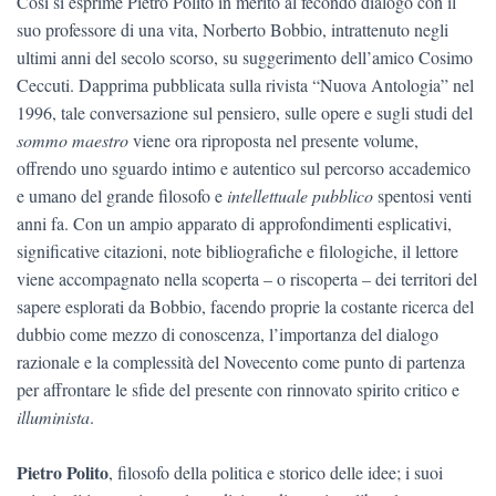
Così si esprime Pietro Polito in merito al fecondo dialogo con il
suo professore di una vita, Norberto Bobbio, intrattenuto negli
ultimi anni del secolo scorso, su suggerimento dell’amico Cosimo
Ceccuti. Dapprima pubblicata sulla rivista “Nuova Antologia” nel
1996, tale conversazione sul pensiero, sulle opere e sugli studi del
sommo maestro
viene ora riproposta nel presente volume,
offrendo uno sguardo intimo e autentico sul percorso accademico
e umano del grande filosofo e
intellettuale pubblico
spentosi venti
anni fa. Con un ampio apparato di approfondimenti esplicativi,
significative citazioni, note bibliografiche e filologiche, il lettore
viene accompagnato nella scoperta – o riscoperta – dei territori del
sapere esplorati da Bobbio, facendo proprie la costante ricerca del
dubbio come mezzo di conoscenza, l’importanza del dialogo
razionale e la complessità del Novecento come punto di partenza
per affrontare le sfide del presente con rinnovato spirito critico e
illuminista
.
Pietro Polito
, filosofo della politica e storico delle idee; i suoi