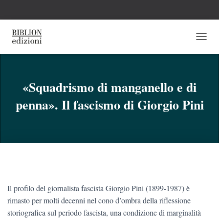
N
A
V
I
G
«Squadrismo di manganello e di
A
penna». Il fascismo di Giorgio Pini
Z
I
O
N
E
T
O
G
G
L
Il profilo del giornalista fascista Giorgio Pini (1899-1987) è
E
rimasto per molti decenni nel cono d’ombra della riflessione
storiografica sul periodo fascista, una condizione di marginalità