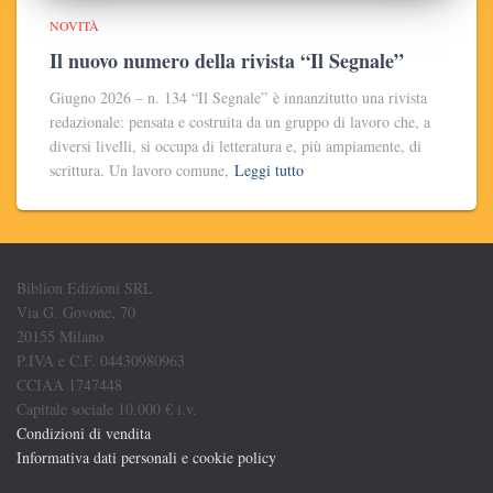
NOVITÀ
Il nuovo numero della rivista “Il Segnale”
Giugno 2026 – n. 134 “Il Segnale” è innanzitutto una rivista
redazionale: pensata e costruita da un gruppo di lavoro che, a
diversi livelli, si occupa di letteratura e, più ampiamente, di
scrittura. Un lavoro comune,
Leggi tutto
Biblion Edizioni SRL
Via G. Govone, 70
20155 Milano
P.IVA e C.F. 04430980963
CCIAA 1747448
Capitale sociale 10.000 € i.v.
Condizioni di vendita
Informativa dati personali e cookie policy