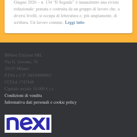
Giugno 2026 – n. 134 “Il Segnale” è innanzitutto una rivista
redazionale: pensata e costruita da un gruppo di lavoro che, a
diversi livelli, si occupa di letteratura e, più ampiamente, di
scrittura. Un lavoro comune,
Leggi tutto
Biblion Edizioni SRL
Via G. Govone, 70
20155 Milano
P.IVA e C.F. 04430980963
CCIAA 1747448
Capitale sociale 10.000 € i.v.
Condizioni di vendita
Informativa dati personali e cookie policy