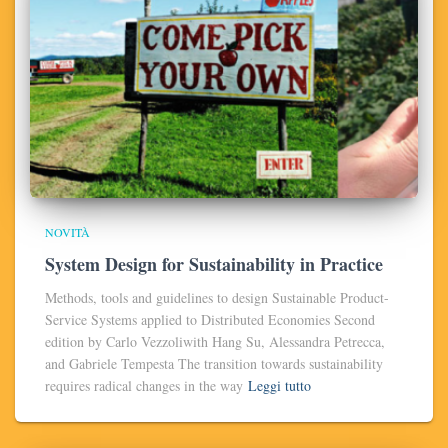
NOVITÀ
System Design for Sustainability in Practice
Methods, tools and guidelines to design Sustainable Product-
Service Systems applied to Distributed Economies Second
edition by Carlo Vezzoliwith Hang Su, Alessandra Petrecca,
and Gabriele Tempesta The transition towards sustainability
requires radical changes in the way
Leggi tutto