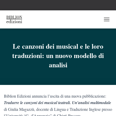
N
A
V
I
G
Le canzoni dei musical e le loro
A
traduzioni: un nuovo modello di
Z
I
analisi
O
N
E
T
O
G
G
Biblion Edizioni annuncia l’uscita di una nuova pubblicazione:
L
Tradurre le canzoni dei musical teatrali. Un’analisi multimodale
E
di Giulia Magazzù, docente di Lingua e Traduzione Inglese presso
l’Università “G. d’Annunzio” di Chieti-Pescara.