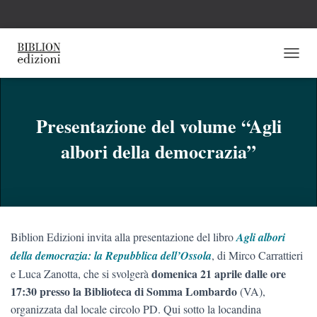
N
A
V
I
G
Presentazione del volume “Agli
A
albori della democrazia”
Z
I
O
N
E
T
O
Biblion Edizioni invita alla presentazione del libro
Agli albori
G
G
della democrazia: la Repubblica dell’Ossola
, di Mirco Carrattieri
L
domenica 21 aprile dalle ore
e Luca Zanotta, che si svolgerà
E
17:30 presso la Biblioteca di Somma Lombardo
(VA),
organizzata dal locale circolo PD. Qui sotto la locandina