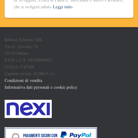
che si svolgerà sabato
Leggi tutto
Biblion Edizioni SRL
Via G. Govone, 70
20155 Milano
P.IVA e C.F. 04430980963
CCIAA 1747448
Capitale sociale 10.000 € i.v.
Condizioni di vendita
Informativa dati personali e cookie policy