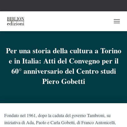
N
A
V
I
G
Per una storia della cultura a Torino
A
e in Italia: Atti del Convegno per il
Z
I
60° anniversario del Centro studi
O
N
Piero Gobetti
E
T
O
G
G
L
E
Fondato nel 1961, dopo la caduta del governo Tambroni, su
iniziativa di Ada, Paolo e Carla Gobetti, di Franco Antonicelli,