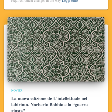
requires radical changes in the way
Leggi tutto
NOVITÀ
La nuova edizione de L’intellettuale nel
labirinto. Norberto Bobbio e la “guerra
giusta”