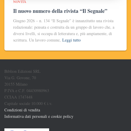
NOVITÀ
Il nuovo numero della rivista “Il Segnale”
Giugno 2026 – n. 134 “Il Segnale” è innanzitutto una rivista
redazionale: pensata e costruita da un gruppo di lavoro che, a
diversi livelli, si occupa di letteratura e, più ampiamente, di
scrittura. Un lavoro comune,
Leggi tutto
Biblion Edizioni SRL
Via G. Govone, 70
20155 Milano
P.IVA e C.F. 04430980963
CCIAA 1747448
Capitale sociale 10.000 € i.v.
Condizioni di vendita
Informativa dati personali e cookie policy