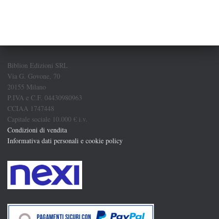
Biblion Edizioni SRL
Via G. Govone, 70
20155 Milano
P.IVA e C.F. 04430980963
CCIAA 1747448
Capitale sociale 10.000 € i.v.
Condizioni di vendita
Informativa dati personali e cookie policy