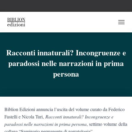
N
A
V
I
G
Racconti innaturali? Incongruenze e
A
paradossi nelle narrazioni in prima
Z
I
persona
O
N
E
T
O
G
G
Biblion Edizioni annuncia l’uscita del volume curato da Federico
L
Fastelli e Nicola Turi,
Racconti innaturali? Incongruenze e
E
paradossi nelle narrazioni in prima persona
, settimo volume
della
collana “Seminario permanente di narratologia”.