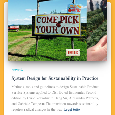
NOVITÀ
System Design for Sustainability in Practice
Methods, tools and guidelines to design Sustainable Product-
Service Systems applied to Distributed Economies Second
edition by Carlo Vezzoliwith Hang Su, Alessandra Petrecca,
and Gabriele Tempesta The transition towards sustainability
requires radical changes in the way
Leggi tutto