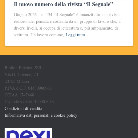
Il nuovo numero della rivista “Il Segnale”
Giugno 2026 – n. 134 “Il Segnale” è innanzitutto una rivista
redazionale: pensata e costruita da un gruppo di lavoro che, a
diversi livelli, si occupa di letteratura e, più ampiamente, di
scrittura. Un lavoro comune,
Leggi tutto
Biblion Edizioni SRL
Via G. Govone, 70
20155 Milano
P.IVA e C.F. 04430980963
CCIAA 1747448
Capitale sociale 10.000 € i.v.
Condizioni di vendita
Informativa dati personali e cookie policy