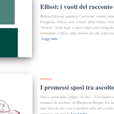
Ellissi: i vuoti del racconto
Biblion Edizioni annuncia l’uscita del volume cur
Paragliola, Ellissi, sesto volume della collana “Se
“bianchi” creati dagli a capo e dagli spazi tipografici
emarginati, l’ellissi come metodo più che come trop
Leggi tutto
NOVITÀ
I promessi sposi tra ascol
Nuova uscita nella collana “Scriba”, «Una filastroc
romanzo da ascoltare, di Margherita Borghi. Fin dai 
stato letto ad alta voce e ascoltato nelle più svariat
impresse con grande
Leggi tutto