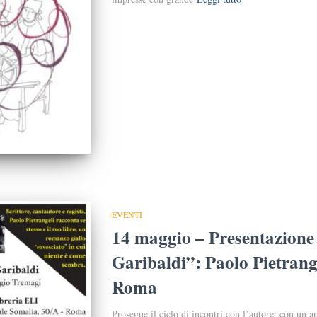
EVENTI
14 maggio – Presentazione 
Garibaldi”: Paolo Pietrangel
Roma
Prosegue il ciclo di incontri con l’autore, con un