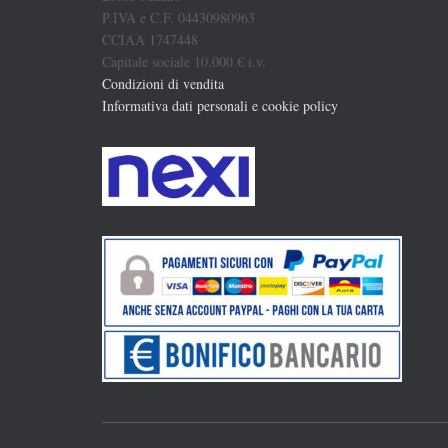
P.IVA e C.F. 04430980963
CCIAA 1747448
Capitale sociale 10.000 € i.v.
Condizioni di vendita
Informativa dati personali e cookie policy