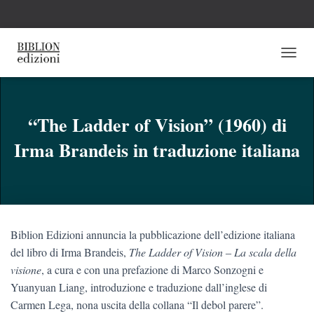
N
A
V
I
G
“The Ladder of Vision” (1960) di
A
Irma Brandeis in traduzione italiana
Z
I
O
N
E
T
O
Biblion Edizioni annuncia la pubblicazione dell’edizione italiana
G
G
del libro di Irma Brandeis,
The Ladder of Vision ‒
La scala della
L
visione
, a cura e con una prefazione di Marco Sonzogni e
E
Yuanyuan Liang, introduzione e traduzione dall’inglese di
Carmen Lega, nona uscita
della collana “Il debol parere”.