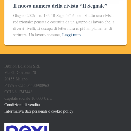
Il nuovo numero della rivista “Il Segnale”
Giugno 2026 – n. 134 “Il Segnale” è innanzitutto una rivista
redazionale: pensata e costruita da un gruppo di lavoro che, a
diversi livelli, si occupa di letteratura e, più ampiamente, di
scrittura. Un lavoro comune,
Leggi tutto
Biblion Edizioni SRL
Via G. Govone, 70
20155 Milano
P.IVA e C.F. 04430980963
CCIAA 1747448
Capitale sociale 10.000 € i.v.
Condizioni di vendita
Informativa dati personali e cookie policy