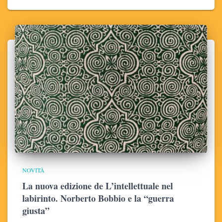
NOVITÀ
La nuova edizione de L’intellettuale nel
labirinto. Norberto Bobbio e la “guerra
giusta”