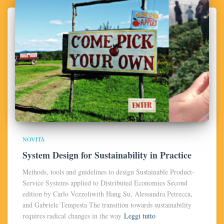
NOVITÀ
System Design for Sustainability in Practice
Methods, tools and guidelines to design Sustainable Product-
Service Systems applied to Distributed Economies Second
edition by Carlo Vezzoliwith Hang Su, Alessandra Petrecca,
and Gabriele Tempesta The transition towards sustainability
requires radical changes in the way
Leggi tutto