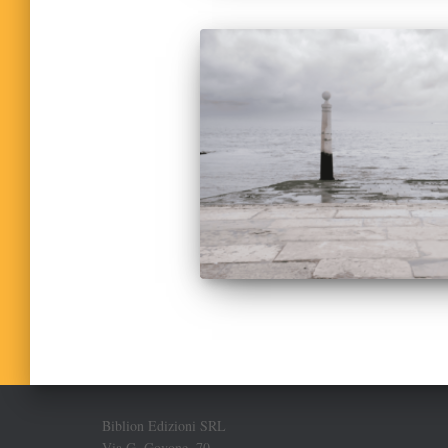
Biblion Edizioni SRL
Via G. Govone, 70