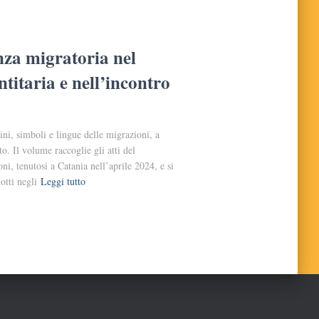
nza migratoria nel
ntitaria e nell’incontro
ni, simboli e lingue delle migrazioni, a
o. Il volume raccoglie gli atti del
, tenutosi a Catania nell’aprile 2024, e si
otti negli
Leggi tutto