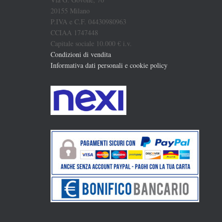
20155 Milano
P.IVA e C.F. 04430980963
CCIAA 1747448
Capitale sociale 10.000 € i.v.
Condizioni di vendita
Informativa dati personali e cookie policy