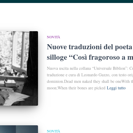
NOVITÀ
Nuove traduzioni del poet
silloge “Così fragoroso a m
Nuova uscita nella collana “Universale Biblion”: C
traduzione e cura di Leonardo Guzzo, con testo ori
dominion.Dead men naked they shall be oneWith th
moon;When their bones are picked
Leggi tutto
NOVITÀ