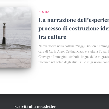
NOVITÀ
La narrazione dell’esperie
processo di costruzione ide
tra culture
Nuova uscita nella collana “Saggi Biblion”: Immagi
cura di Carla Aleo, Cettina Rizzo e Stefana Squatrit
Convegno Immagini, simboli, lingue delle migrazioni
inserisce nel solco degli studi sulle migrazioni cond
Iscriviti alla newsletter