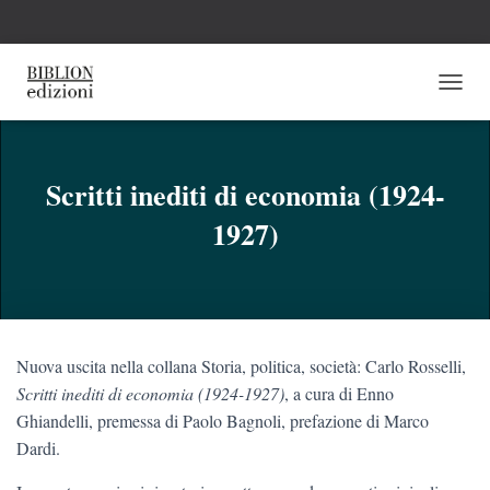
N
A
V
I
G
Scritti inediti di economia (1924-
A
1927)
Z
I
O
N
E
T
O
Nuova uscita nella collana Storia, politica, società: Carlo Rosselli,
G
G
Scritti inediti di economia (1924-1927)
, a cura di Enno
L
Ghiandelli, premessa di Paolo Bagnoli, prefazione di Marco
E
Dardi.