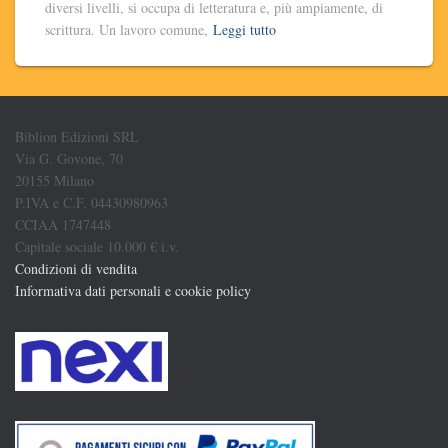
diversi livelli, si occupa di letteratura e, più ampiamente, di
scrittura. Un lavoro comune,
Leggi tutto
Biblion Edizioni SRL
Via G. Govone, 70
20155 Milano
P.IVA e C.F. 04430980963
CCIAA 1747448
Capitale sociale 10.000 € i.v.
Condizioni di vendita
Informativa dati personali e cookie policy