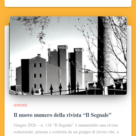
NOVITÀ
Il nuovo numero della rivista “Il Segnale”
Giugno 2026 – n. 134 “Il Segnale” è innanzitutto una rivista
redazionale: pensata e costruita da un gruppo di lavoro che, a