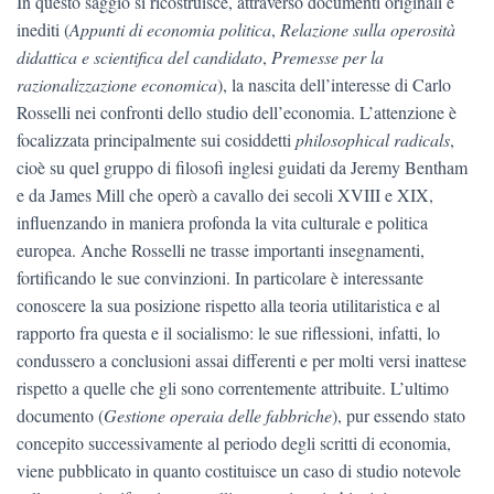
In questo saggio si ricostruisce, attraverso documenti originali e
inediti (
Appunti di economia politica
,
Relazione sulla operosità
didattica e scientifica del candidato
,
Premesse per la
razionalizzazione economica
), la nascita dell’interesse di Carlo
Rosselli nei confronti dello studio dell’economia. L’attenzione è
focalizzata principalmente sui cosiddetti
philosophical radicals
,
cioè su quel gruppo di filosofi inglesi guidati da Jeremy Bentham
e da James Mill che operò a cavallo dei secoli XVIII e XIX,
influenzando in maniera profonda la vita culturale e politica
europea. Anche Rosselli ne trasse importanti insegnamenti,
fortificando le sue convinzioni. In particolare è interessante
conoscere la sua posizione rispetto alla teoria utilitaristica e al
rapporto fra questa e il socialismo: le sue riflessioni, infatti, lo
condussero a conclusioni assai differenti e per molti versi inattese
rispetto a quelle che gli sono correntemente attribuite. L’ultimo
documento (
Gestione operaia delle fabbriche
), pur essendo stato
concepito successivamente al periodo degli scritti di economia,
viene pubblicato in quanto costituisce un caso di studio notevole