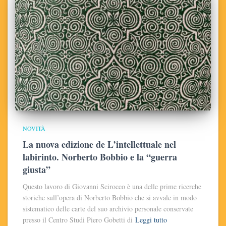
NOVITÀ
La nuova edizione de L’intellettuale nel
labirinto. Norberto Bobbio e la “guerra
giusta”
Questo lavoro di Giovanni Scirocco è una delle prime ricerche
storiche sull’opera di Norberto Bobbio che si avvale in modo
sistematico delle carte del suo archivio personale conservate
presso il Centro Studi Piero Gobetti di
Leggi tutto