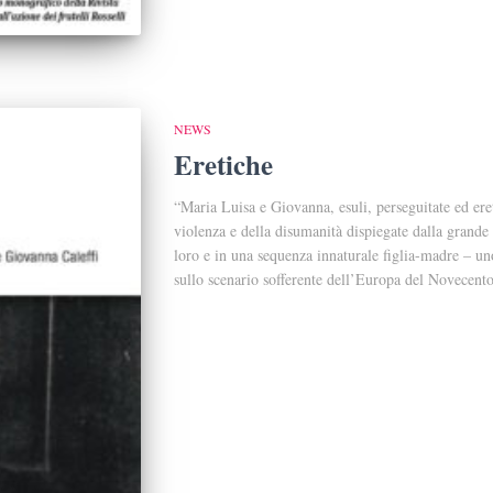
NEWS
Eretiche
“Maria Luisa e Giovanna, esuli, perseguitate ed eret
violenza e della disumanità dispiegate dalla grande S
loro e in una sequenza innaturale figlia-madre – uno
sullo scenario sofferente dell’Europa del Novecent