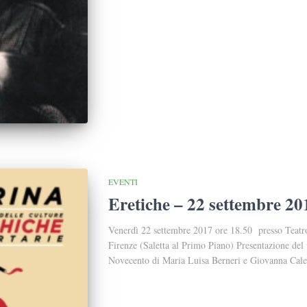
EVENTI
Eretiche – 22 settembre 20
Venerdì 22 settembre 2017 ore 18.50 presso Teatr
Firenze (Saletta al Primo Piano) Presentazione del 
Novecento di Maria Luisa Berneri e Giovanna Caleff