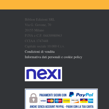
Biblion Edizioni SRL
Via G. Govone, 70
20155 Milano
P.IVA e C.F. 04430980963
CCIAA 1747448
Capitale sociale 10.000 € i.v.
Condizioni di vendita
Informativa dati personali e cookie policy