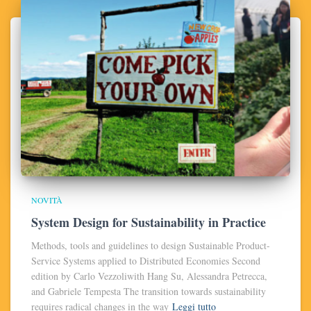
NOVITÀ
System Design for Sustainability in Practice
Methods, tools and guidelines to design Sustainable Product-
Service Systems applied to Distributed Economies Second
edition by Carlo Vezzoliwith Hang Su, Alessandra Petrecca,
and Gabriele Tempesta The transition towards sustainability
requires radical changes in the way
Leggi tutto