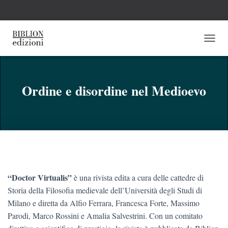
N
A
V
I
G
Ordine e disordine nel Medioevo
A
Z
I
O
N
E
T
O
G
“Doctor Virtualis”
è una rivista edita a cura delle cattedre di
G
Storia della Filosofia medievale dell’Università degli Studi di
L
E
Milano e diretta da Alfio Ferrara, Francesca Forte, Massimo
Parodi, Marco Rossini e Amalia Salvestrini. Con un comitato