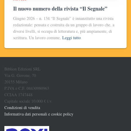
Il nuovo numero della rivista “Il Segnale”
Giugno 2026 – n. 134 “Il Segnale” è innanzitutto una rivista
redazionale: pensata e costruita da un gruppo di lavoro che, a
diversi livelli, si occupa di letteratura e, più ampiamente, di
scrittura. Un lavoro comune,
Leggi tutto
Biblion Edizioni SRL
Via G. Govone, 70
20155 Milano
P.IVA e C.F. 04430980963
CCIAA 1747448
Capitale sociale 10.000 € i.v.
Condizioni di vendita
Informativa dati personali e cookie policy