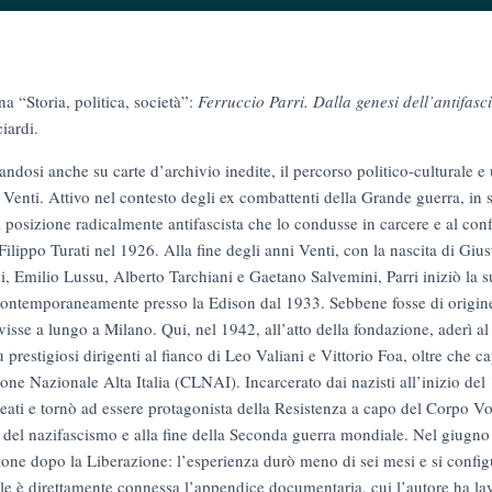
a “Storia, politica, società”:
Ferruccio Parri. Dalla genesi dell’antifasc
iardi.
sandosi anche su carte d’archivio inedite, il percorso politico-culturale 
i Venti. Attivo nel contesto degli ex combattenti della Grande guerra, in s
a posizione radicalmente antifascista che lo condusse in carcere e al con
 Filippo Turati nel 1926. Alla fine degli anni Venti, con la nascita di Gius
i, Emilio Lussu, Alberto Tarchiani e Gaetano Salvemini, Parri iniziò la su
ntemporaneamente presso la Edison dal 1933. Sebbene fosse di origine
visse a lungo a Milano. Qui, nel 1942, all’atto della fondazione, aderì al
prestigiosi dirigenti al fianco di Leo Valiani e Vittorio Foa, oltre che c
one Nazionale Alta Italia (CLNAI). Incarcerato dai nazisti all’inizio del
lleati e tornò ad essere protagonista della Resistenza a capo del Corpo Vo
a del nazifascismo e alla fine della Seconda guerra mondiale. Nel giugno 
ione dopo la Liberazione: l’esperienza durò meno di sei mesi e si confi
uale è direttamente connessa l’appendice documentaria, cui l’autore ha l