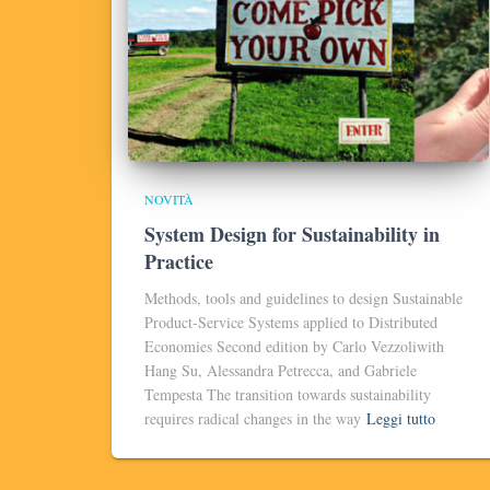
NOVITÀ
System Design for Sustainability in
Practice
Methods, tools and guidelines to design Sustainable
Product-Service Systems applied to Distributed
Economies Second edition by Carlo Vezzoliwith
Hang Su, Alessandra Petrecca, and Gabriele
Tempesta The transition towards sustainability
requires radical changes in the way
Leggi tutto