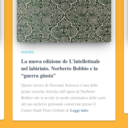
NOVITÀ
La nuova edizione de L’intellettuale
nel labirinto. Norberto Bobbio e la
“guerra giusta”
Questo lavoro di Giovanni Scirocco è una delle
prime ricerche storiche sull’opera di Norberto
Bobbio che si avvale in modo sistematico delle carte
del suo archivio personale conservate presso il
Centro Studi Piero Gobetti di
Leggi tutto