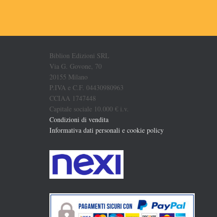
Biblion Edizioni SRL
Via G. Govone, 70
20155 Milano
P.IVA e C.F. 04430980963
CCIAA 1747448
Capitale sociale 10.000 € i.v.
Condizioni di vendita
Informativa dati personali e cookie policy