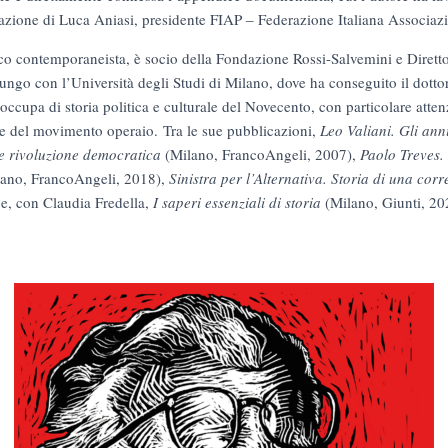
fazione di Luca Aniasi, presidente FIAP ‒ Federazione Italiana Associazi
ico contemporaneista, è socio della Fondazione Rossi-Salvemini e Diretto
ungo con l’Università degli Studi di Milano, dove ha conseguito il dottora
 occupa di storia politica e culturale del Novecento, con particolare atte
 e del movimento operaio. Tra le sue pubblicazioni,
Leo Valiani. Gli ann
e rivoluzione democratica
(Milano, FrancoAngeli, 2007),
Paolo Treves.
lano, FrancoAngeli, 2018),
Sinistra per l’Alternativa. Storia di una co
 e, con Claudia Fredella,
I saperi essenziali di storia
(Milano, Giunti, 20