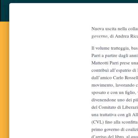
Nuova uscita nella collan
governo
, di Andrea Ricc
Il volume tratteggia, ba
Parri a partire dagli ann
Matteotti Parri prese un
contribuì all’espatrio di
dall’amico Carlo Rossell
movimento, lavorando co
sposato e con un figlio, 
divenendone uno dei più 
del Comitato di Liberazi
una trattativa con gli A
(CVL) fino alla sconfitt
primo governo di coaliz
d’arrivo del libro, al q