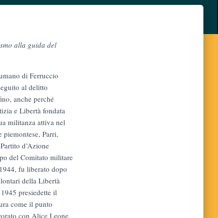
ismo alla guida del
e umano di Ferruccio
eguito al delitto
fino, anche perché
tizia e Libertà fondata
a militanza attiva nel
 piemontese, Parri,
 Partito d’Azione
apo del Comitato militare
 1944, fu liberato dopo
lontari della Libertà
1945 presiedette il
gura come il punto
avorato con Alice Leone.