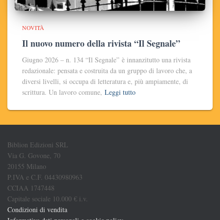
NOVITÀ
Il nuovo numero della rivista “Il Segnale”
Giugno 2026 – n. 134 “Il Segnale” è innanzitutto una rivista
redazionale: pensata e costruita da un gruppo di lavoro che, a
diversi livelli, si occupa di letteratura e, più ampiamente, di
scrittura. Un lavoro comune,
Leggi tutto
Biblion Edizioni SRL
Via G. Govone, 70
20155 Milano
P.IVA e C.F. 04430980963
CCIAA 1747448
Capitale sociale 10.000 € i.v.
Condizioni di vendita