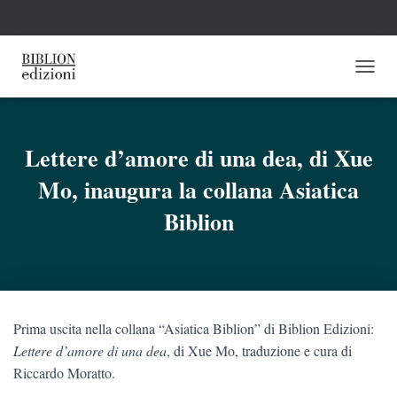
N
A
V
I
G
Lettere d’amore di una dea, di Xue
A
Mo, inaugura la collana Asiatica
Z
I
Biblion
O
N
E
T
O
G
G
Prima uscita nella collana “Asiatica Biblion” di Biblion Edizioni:
L
Lettere d’amore di una dea
, di Xue Mo, traduzione e cura di
E
Riccardo Moratto.