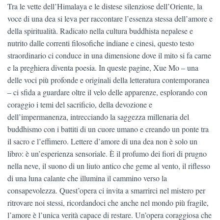
Tra le vette dell’Himalaya e le distese silenziose dell’Oriente, la
voce di una dea si leva per raccontare l’essenza stessa dell’amore e
della spiritualità. Radicato nella cultura buddhista nepalese e
nutrito dalle correnti filosofiche indiane e cinesi, questo testo
straordinario ci conduce in una dimensione dove il mito si fa carne
e la preghiera diventa poesia. In queste pagine, Xue Mo – una
delle voci più profonde e originali della letteratura contemporanea
– ci sfida a guardare oltre il velo delle apparenze, esplorando con
coraggio i temi del sacrificio, della devozione e
dell’impermanenza, intrecciando la saggezza millenaria del
buddhismo con i battiti di un cuore umano e creando un ponte tra
il sacro e l’effimero. Lettere d’amore di una dea non è solo un
libro: è un’esperienza sensoriale. È il profumo dei fiori di prugno
nella neve, il suono di un liuto antico che geme al vento, il riflesso
di una luna calante che illumina il cammino verso la
consapevolezza. Quest’opera ci invita a smarrirci nel mistero per
ritrovare noi stessi, ricordandoci che anche nel mondo più fragile,
l’amore è l’unica verità capace di restare. Un’opera coraggiosa che