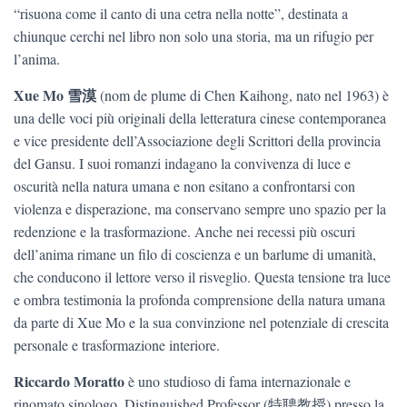
“risuona come il canto di una cetra nella notte”, destinata a
chiunque cerchi nel libro non solo una storia, ma un rifugio per
l’anima.
Xue Mo 雪漠
(nom de plume di Chen Kaihong, nato nel 1963) è
una delle voci più originali della letteratura cinese contemporanea
e vice presidente dell’Associazione degli Scrittori della provincia
del Gansu. I suoi romanzi indagano la convivenza di luce e
oscurità nella natura umana e non esitano a confrontarsi con
violenza e disperazione, ma conservano sempre uno spazio per la
redenzione e la trasformazione. Anche nei recessi più oscuri
dell’anima rimane un filo di coscienza e un barlume di umanità,
che conducono il lettore verso il risveglio. Questa tensione tra luce
e ombra testimonia la profonda comprensione della natura umana
da parte di Xue Mo e la sua convinzione nel potenziale di crescita
personale e trasformazione interiore.
Riccardo Moratto
è uno studioso di fama internazionale e
rinomato sinologo, Distinguished Professor (特聘教授) presso la