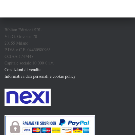
Biblion Edizioni SRL
Via G. Govone, 70
20155 Milano
P.IVA e C.F. 04430980963
CCIAA 1747448
Capitale sociale 10.000 € i.v.
Condizioni di vendita
Informativa dati personali e cookie policy