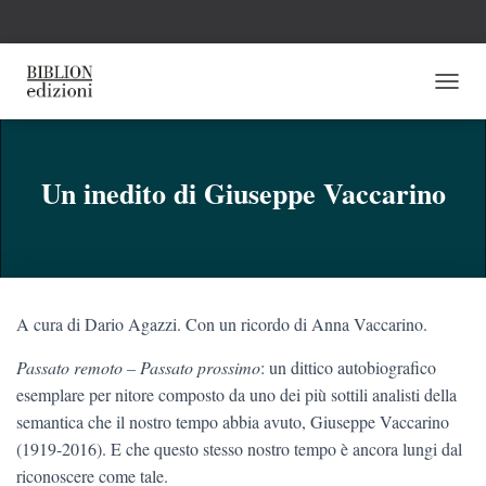
N
A
V
I
G
Un inedito di Giuseppe Vaccarino
A
Z
I
O
N
E
A cura di Dario Agazzi. Con un ricordo di Anna Vaccarino.
T
O
Passato remoto – Passato prossimo
: un dittico autobio­grafico
G
G
esemplare per nitore composto da uno dei più sottili analisti della
L
semantica che il nostro tem­po abbia avuto, Giuseppe Vaccarino
E
(1919-2016). E che questo stesso nostro tempo è ancora lungi dal
riconoscere come tale.