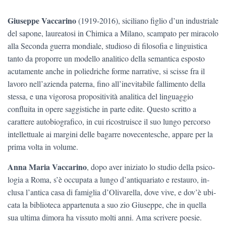
Giuseppe Vaccarino
(1919-2016), siciliano figlio d’un indu­striale
del sapone, laureatosi in Chimica a Milano, scampato per miracolo
alla Seconda guerra mondiale, studioso di filosofia e linguistica
tanto da proporre un modello analitico della seman­tica esposto
acutamente anche in poliedriche forme narrative, si scisse fra il
lavoro nell’azienda paterna, fino all’inevitabile fal­limento della
stessa, e una vigorosa propositività analitica del linguaggio
confluita in opere saggistiche in parte edite. Questo scritto a
carattere autobiografico, in cui ricostruisce il suo lungo percorso
intellettuale ai margini delle bagarre novecentesche, appare per la
prima volta in volume.
Anna Maria Vaccarino
, dopo aver iniziato lo studio della psico­
logia a Roma, s’è occupata a lungo d’antiquariato e restauro, in­
clusa l’antica casa di famiglia d’Olivarella, dove vive, e dov’è ubi­
cata la biblioteca appartenuta a suo zio Giuseppe, che in quella
sua ultima dimora ha vissuto molti anni. Ama scrivere poesie.