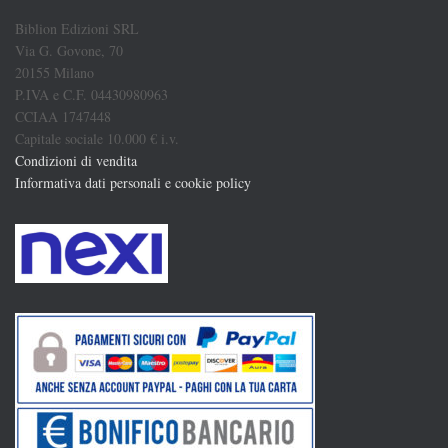
Biblion Edizioni SRL
Via G. Govone, 70
20155 Milano
P.IVA e C.F. 04430980963
CCIAA 1747448
Capitale sociale 10.000 € i.v.
Condizioni di vendita
Informativa dati personali e cookie policy