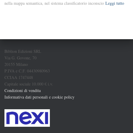
nella mappa semantica, nel sistema classificatorio inconscio
Leggi tutto
Biblion Edizioni SRL
Via G. Govone, 70
20155 Milano
P.IVA e C.F. 04430980963
CCIAA 1747448
Capitale sociale 10.000 € i.v.
Condizioni di vendita
Informativa dati personali e cookie policy