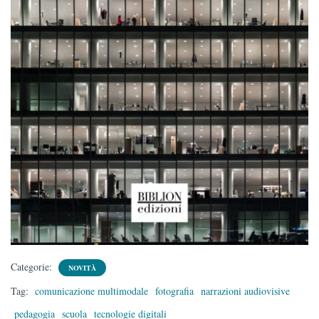
Categorie:
NOVITÀ
Tag:
comunicazione multimodale
fotografia
narrazioni audiovisive
pedagogia
scuola
tecnologie digitali