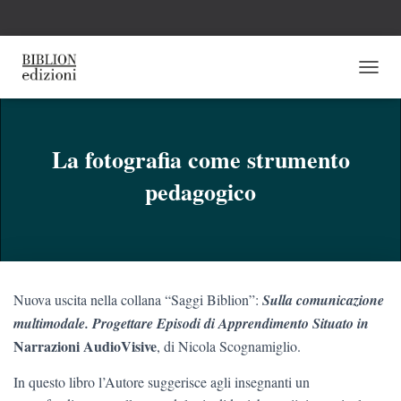
N
A
V
I
G
La fotografia come strumento
A
pedagogico
Z
I
O
N
E
T
O
Nuova uscita nella collana “Saggi Biblion”:
Sulla comunicazione
G
G
multimodale. Progettare Episodi di Apprendimento Situato in
L
Narrazioni AudioVisive
, di Nicola Scognamiglio.
E
In questo libro l’Autore suggerisce agli insegnanti un