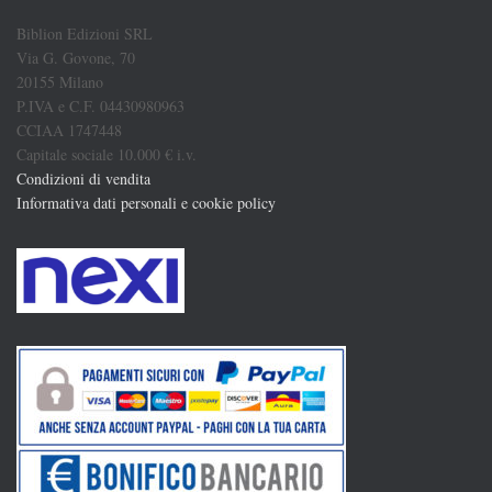
Biblion Edizioni SRL
Via G. Govone, 70
20155 Milano
P.IVA e C.F. 04430980963
CCIAA 1747448
Capitale sociale 10.000 € i.v.
Condizioni di vendita
Informativa dati personali e cookie policy