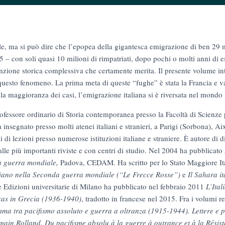
, ma si può dire che l’epopea della gigantesca emigrazione di ben 29 mil
 – con soli quasi 10 milioni di rimpa­triati, dopo pochi o molti anni di e
enzione storica complessiva che certamente merita. Il presente volume i
i questo fenomeno. La prima meta di queste “fughe” è stata la Francia e v
ella maggioranza dei casi, l’emigrazione italiana si è riversata nel mondo 
rofessore ordinario di Storia contemporanea presso la Facoltà di Scienze 
 insegnato presso molti atenei italiani e stranieri, a Parigi (Sorbona), A
i di lezioni presso numerose istituzioni italiane e straniere. È autore di d
alle più importanti riviste e con centri di studio. Nel 2004 ha pubblicato
 guer­ra mondiale,
Padova, CEDAM. Ha scritto per lo Stato Maggiore I
taliano nella Seconda guer­ra mondiale (“Le Frecce Rosse”)
e
Il Sahara i
e Edizioni universitarie di Milano ha pubbli­cato nel febbraio 2011
L’Ital
xas in Grecia (1936-1940)
, tradotto in francese nel 2015. Fra i vo­lumi r
ma tra pacifismo assoluto e guerra a oltranza (1915-1944). Lettere e 
ain Rolland. Du pacifisme absolu à la guerre à ou­trance et à la Rési