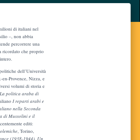
ioni di italiani nel
silio –, non abbia
ntende percorrere una
a ricordato che proprio
intero.
politiche dell’Università
ix-en-Provence, Nizza, e
iversi volumi di storia e
La politica araba di
taliano
I reparti arabi e
taliano nella Seconda
ia di Mussolini e il
ecentemente editi:
polemiche
, Torino,
stance (1938-1944). Un