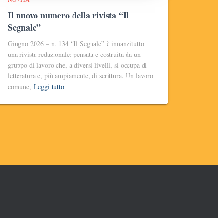
Il nuovo numero della rivista “Il
Segnale”
Giugno 2026 – n. 134 “Il Segnale” è innanzitutto
una rivista redazionale: pensata e costruita da un
gruppo di lavoro che, a diversi livelli, si occupa di
letteratura e, più ampiamente, di scrittura. Un lavoro
comune,
Leggi tutto