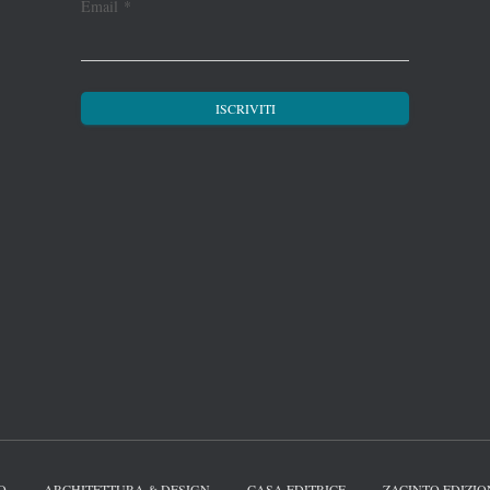
Email
*
O
ARCHITETTURA & DESIGN
CASA EDITRICE
ZACINTO EDIZIO