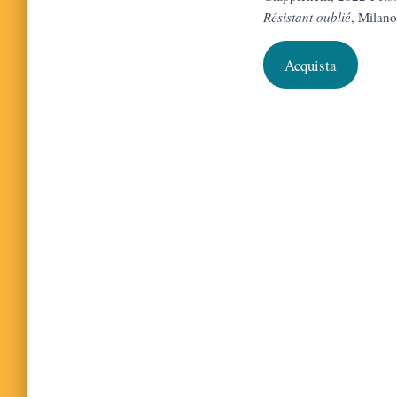
Rés­istant oublié
, Milano
Acquista