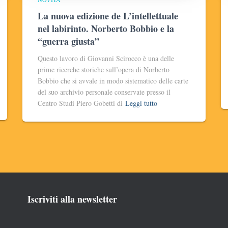
La nuova edizione de L’intellettuale
nel labirinto. Norberto Bobbio e la
“guerra giusta”
Questo lavoro di Giovanni Scirocco è una delle
prime ricerche storiche sull’opera di Norberto
Bobbio che si avvale in modo sistematico delle carte
del suo archivio personale conservate presso il
Centro Studi Piero Gobetti di
Leggi tutto
Iscriviti alla newsletter