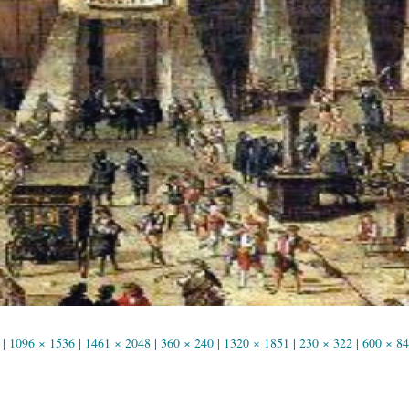
|
1096 × 1536
|
1461 × 2048
|
360 × 240
|
1320 × 1851
|
230 × 322
|
600 × 8