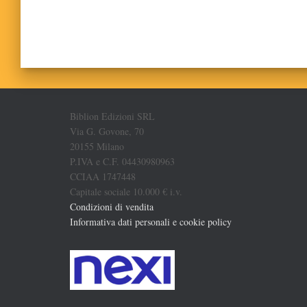
Biblion Edizioni SRL
Via G. Govone, 70
20155 Milano
P.IVA e C.F. 04430980963
CCIAA 1747448
Capitale sociale 10.000 € i.v.
Condizioni di vendita
Informativa dati personali e cookie policy