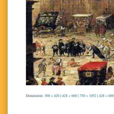
Dimensioni:
300 × 420
|
428 × 600
|
750 × 1052
|
428 × 600