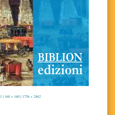
41
|
160 × 160
|
1756 × 2462