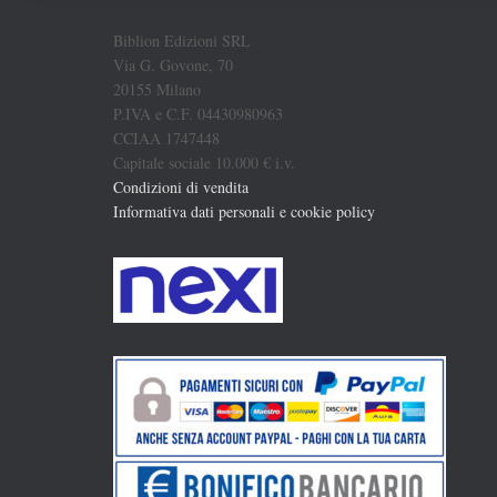
Biblion Edizioni SRL
Via G. Govone, 70
20155 Milano
P.IVA e C.F. 04430980963
CCIAA 1747448
Capitale sociale 10.000 € i.v.
Condizioni di vendita
Informativa dati personali e cookie policy