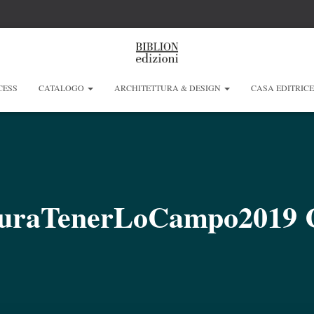
CESS
CATALOGO
ARCHITETTURA & DESIGN
CASA EDITRIC
turaTenerLoCampo2019 C