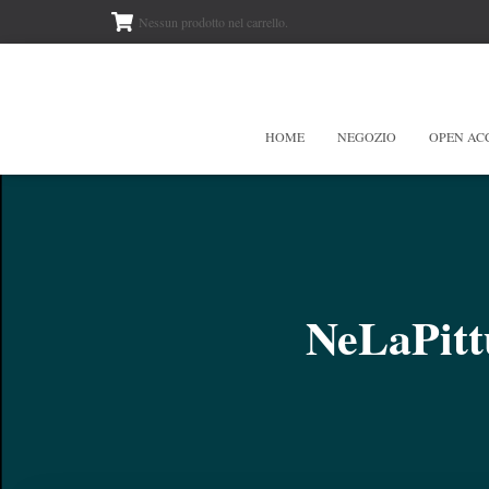
Nessun prodotto nel carrello.
HOME
NEGOZIO
OPEN AC
NeLaPit