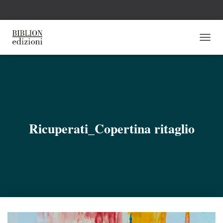
N
A
V
I
G
A
Z
I
O
Ricuperati_Copertina ritaglio
N
E
T
O
G
G
L
E