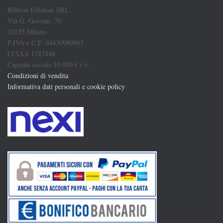
Biblion Edizioni SRL
Via G. Govone, 70
20155 Milano
P.IVA e C.F. 04430980963
CCIAA 1747448
Capitale sociale 10.000 € i.v.
Condizioni di vendita
Informativa dati personali e cookie policy