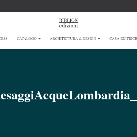
CESS
CATALOGO
ARCHITETTURA & DESIGN
CASA EDITRIC
PaesaggiAcqueLombardia