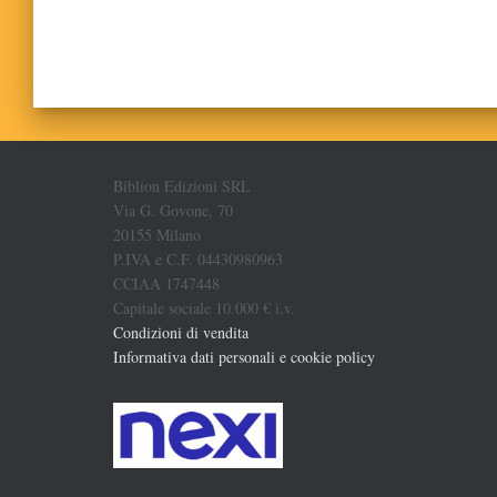
Biblion Edizioni SRL
Via G. Govone, 70
20155 Milano
P.IVA e C.F. 04430980963
CCIAA 1747448
Capitale sociale 10.000 € i.v.
Condizioni di vendita
Informativa dati personali e cookie policy