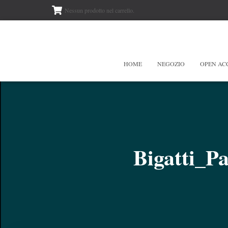
Nessun prodotto nel carrello.
HOME
NEGOZIO
OPEN AC
Bigatti_