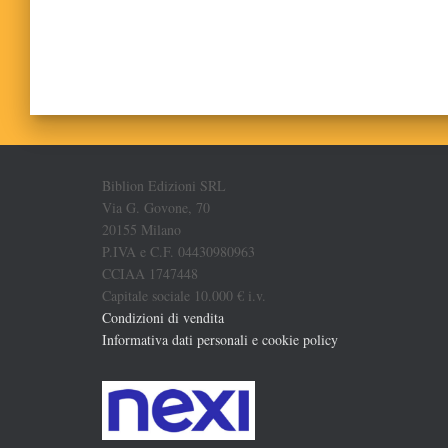
Biblion Edizioni SRL
Via G. Govone, 70
20155 Milano
P.IVA e C.F. 04430980963
CCIAA 1747448
Capitale sociale 10.000 € i.v.
Condizioni di vendita
Informativa dati personali e cookie policy